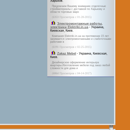
Харьков.
Предлагаем Вашему вниманию отделочные
стройматериалы с доставкой по Харькову и
области торговых маро
(
6353
Просмотров с 01-28-2015)
Электромонтажные работы,
электрики Elektriki.in.ua
- Украина,
Киевская, Киев.
Компания Elektriki.in.ua на протяжении 15 лет
занимается электромонтажными и слаботочными
работами в
(
6191
Просмотров с 02-25-2015)
Zakaz Mebel
- Украина, Киевская,
Киев.
Дизайнерское оформление интерьера
квартиры.Изготовление мебели под заказ любой
сложности для дома и
(
6064
Просмотров с 04-14-2017)