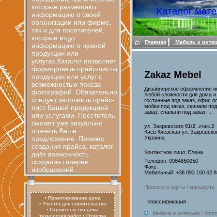
которые размещают
Каталог мате
информацию о своей
организации или фирме,
так и для посетителей,
которые ищут
|
Главная
Мебель и инте
информацию о нужной
продукции или
услугах.Каталог позволяет
формировать прайс-листы
Zakaz Mebel
продукции или услуг с
возможностью показа
Дизайнерское оформление ин
фотографий. Обязательно
любой сложности для дома и 
следует заполнить прайс-
гостинные под заказ, офис п
мойки под заказ, скинали по
лист Вашей продукцией
заказ, спальни под заказ. ...
или услугами. Посетитель
сможет уже визуально
ул. Закревского 61/2, этаж 2
оценить Ваше
Киев Киевская ул. Закревског
предложение. Помимо
Украина
создания прайса, каталог
Контактное лицо: Елена
даёт возможность
создания галереи
Телефон: 0984850050
Факс:
изображений.
Мобильный: +38 093 160 62 8
Просмотр карты / маршрута
• Проектирование дома
Классификация
• Участок для строительства
• Строительство дома
Мебель и интерьер / Корп
технология работ
• Отделка