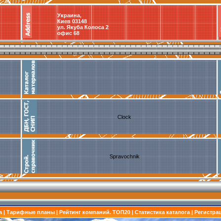
Украина,
Киев 03148
ул. Якуба Колоса 2
офис 68
Clock
Spravochnik
а
|
Тарифные планы
|
Рейтинг компаний. ТОП20
|
Статистика каталога
|
Регистра