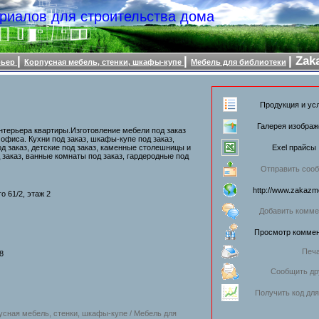
риалов для строительства дома
|
|
| Zak
рьер
Корпусная мебель, стенки, шкафы-купе
Мебель для библиотеки
Продукция и усл
Галерея изображ
терьера квартиры.Изготовление мебели под заказ
офиса. Кухни под заказ, шкафы-купе под заказ,
од заказ, детские под заказ, каменные столешницы и
Exel прайсы 
д заказ, ванные комнаты под заказ, гардеродные под
Отправить соо
http://www.zakazme
о 61/2, этаж 2
Добавить комме
Просмотр коммен
Печ
8
Сообщить др
Получить код для
усная мебель, стенки, шкафы-купе / Мебель для