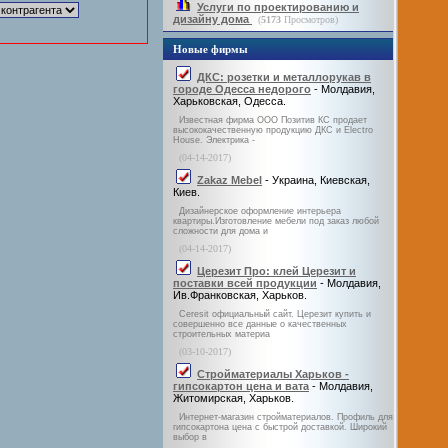
Услуги по проектированию и
дизайну дома
(
5173
Просмотров)
Новые фирмы
ДКС: розетки и металлорукав в
городе Одесса недорого
- Молдавия,
Харьковская, Одесса.
Известная фирма ООО Позитив КС продает
высококачественную продукцию ДКС и Electro
House. Электрика -
(04-14-2017)
Zakaz Mebel
- Украина, Киевская,
Киев.
Дизайнерское оформление интерьера
квартиры.Изготовление мебели под заказ любой
сложности для дома и
(04-14-2017)
Церезит Про: клей Церезит и
поставки всей продукции
- Молдавия,
Ив.Франковская, Харьков.
Ceresit официальный сайт. Церезит купить и
совершенно все данные о качественных
строительных материа
(03-10-2017)
Стройматериалы Харьков -
гипсокартон цена и вата
- Молдавия,
Житомирская, Харьков.
Интернет-магазин стройматериалов. Профиль для
гипсокартона цена с быстрой доставкой. Широкий
выбор в