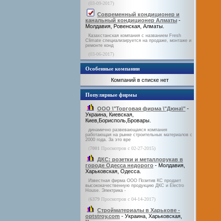
(03-09-2017)
Современный кондиционер и
канальный кондиционер Алматы
-
Молдавия, Ровенская, Алматы.
Казахстанская компания с названием Fresh
Climate специализируется на продаже, монтаже и
ремонте конд
(03-06-2017)
Особенные компании
Компаний в списке нет
Популярные фирмы
ООО \"Торговая фирма \"Дюна\"
-
Украина, Киевская,
Киев,Борисполь,Бровары.
динамично развевающаяся компания
работающая на рынке строительных материалов с
2000 года. За это вре
(
7001
Просмотров с 02-27-2015)
ДКС: розетки и металлорукав в
городе Одесса недорого
- Молдавия,
Харьковская, Одесса.
Известная фирма ООО Позитив КС продает
высококачественную продукцию ДКС и Electro
House. Электрика -
(
6379
Просмотров с 04-14-2017)
Стройматериалы в Харькове -
optstroy.com
- Украина, Харьковская,