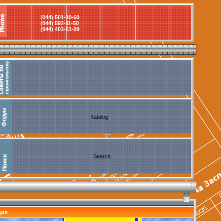
(044) 501-10-60
(044) 592-11-50
(044) 403-61-09
Katalog
Search
ция