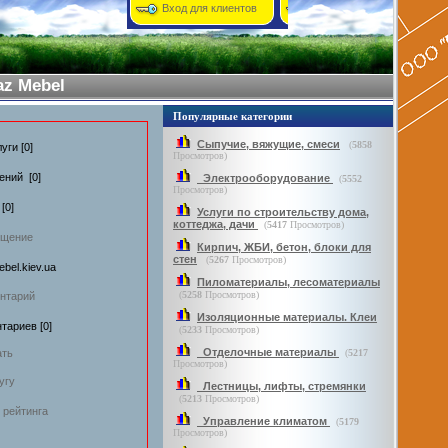
Вход для клиентов
az Mebel
Популярные категории
Сыпучие, вяжущие, смеси
(
5858
уги [0]
Просмотров)
ений [0]
Электрооборудование
(
5552
Просмотров)
[0]
Услуги по строительству дома,
коттеджа, дачи
(
5417
Просмотров)
бщение
Кирпич, ЖБИ, бетон, блоки для
стен
(
5267
Просмотров)
bel.kiev.ua
Пиломатериалы, лесоматериалы
(
5258
Просмотров)
нтарий
Изоляционные материалы. Клеи
тариев [0]
(
5233
Просмотров)
Отделочные материалы
ать
(
5217
Просмотров)
угу
Лестницы, лифты, стремянки
(
5213
Просмотров)
 рейтинга
Управление климатом
(
5179
Просмотров)