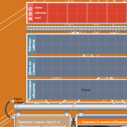
home
sitemap
mail
Focus
Flash-
элемент
Каталог очень прост в
Главная
|
О каталоге
|
Правил
обращении, как клиентам,