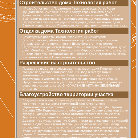
Строительство дома Технология работ
>Разработка грунта Подземные (грунтовые) воды Устройство
фундаментов Земляные работы вокруг строительства дома
Кровельные работы. Выбор материала и технологий. Лестницы.
Выбираем подходящую конструкцию лестницы Мансарды, чердаки
Перекрытия Стены и несущие конструкции дома, коттеджа, дачи
Строим подвал в доме Пароизоляция и паропроницаемость коттеджа
Отделка дома Технология работ
Штукатурные работы. Выравниваем стены. Штукатурим
Гипсокартонные работы. Ответы на вопросы Гипсокартон и швы.
Анализ разных технологических Шпаклёвка стен и потолков.
Подготовка поверхностей Декорирование интерьера коттеджа, дома,
дачи, Оклейка обоями. Готовим стены. Окраска стен и потолков дома.
Анализ проблем, возникающих при окраске дома Отделываем стены
и потолки вагонкой Отделываем лестницу
Разрешение на строительство
Порядок разработки и согласования документации Положение о
порядке предоставления разрешения Ввод в эксплуатацию
законченного строительства Ввод построенного здания в
эксплуатацию Документы, удостоверяющие право застройщика
Ордер на выполнение подготовительных Основания для принятия
решения о строительстве ОФОРМЛЕНИЕ АКТА НА ЗЕМЕЛЬНЫЙ
УЧАСТОК
Благоустройство территории участка
Ландшафтное проектирование Дизайн проект Благоустройство
территории вокруг дома Регулярный парк Строим пруд
Строительство искусственного озера Причал пирс палуба Строим
бассейн СПА Гидромассажное оборудование Строим сауну или баню
русскую Турецкая баня Cистема автоматического полива участка
Терраса или веранда Бордюры дорожные садовые и парковые
Дорожки, тротуары, мощение Особенности изготовления тротуарной
плитки Подпорные стенки Лестницы и ступени на участке Забор,
ограждение, строительство, установка Ворота вьездные распашные,
откатные, рулонные Калитка кованая, сварная, пластиковая или
дерево Элементы парка, сада, лужайки Освещение ландшафта
вокруг дома Строим беседку своими руками Сад и садоводство вокруг