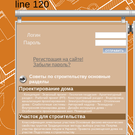
line 120
Логин
Пароль
Регистрация на сайте!
Забыли пароль?
Советы по строительству основные
разделы
Проектирование дома
- Концепция - Эскизный проект - Геология геодезия - Архитектурный
раздел - Рабочий проект (РП) - Конструктивный раздел - Водопровод
канализация проектирование - Электрооборудование - Отопление
дома - Cлаботочные системы - Авторский надзор - Технадзор -
Внутренняя планировка дома - Дизайн интерьера дома -
Особенности проектирования жил. Помещений
Участок для строительства
Классификация земельных участков Основные физико-механические
свойства грунтов Традиционные методы выбора участка Покупка
участка физическим лицом в Украине Правила размещения дома на
участке Подготовка к строительству