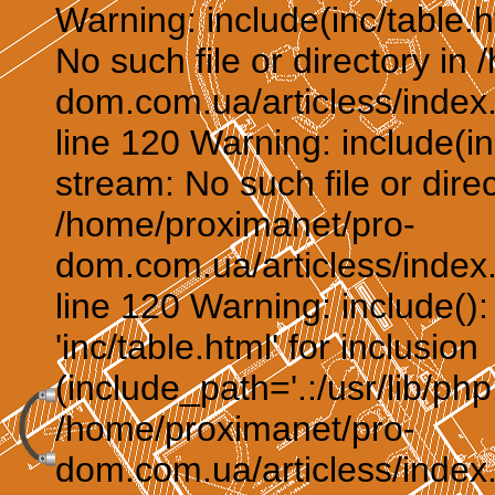
Warning: include(inc/table.h
No such file or directory in
dom.com.ua/articless/index.
line 120 Warning: include(in
stream: No such file or direc
/home/proximanet/pro-
dom.com.ua/articless/index.
line 120 Warning: include()
'inc/table.html' for inclusion
(include_path='.:/usr/lib/php:
/home/proximanet/pro-
dom.com.ua/articless/index.