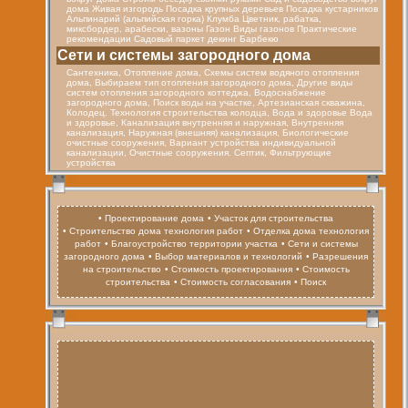
дома Живая изгородь Посадка крупных деревьев Посадка кустарников
Альпинарий (альпийская горка) Клумба Цветник, рабатка,
миксбордер, арабески, вазоны Газон Виды газонов Практические
рекомендации Садовый паркет декинг Барбекю
Cети и системы загородного дома
Сантехника, Отопление дома, Схемы систем водяного отопления
дома, Выбираем тип отопления загородного дома, Другие виды
систем отопления загородного коттеджа, Водоснабжение
загородного дома, Поиск воды на участке, Артезианская скважина,
Колодец. Технология строительства колодца, Вода и здоровье Вода
и здоровье, Канализация внутренняя и наружная, Внутренняя
канализация, Наружная (внешняя) канализация, Биологические
очистные сооружения, Вариант устройства индивидуальной
канализации, Очистные сооружения. Септик, Фильтрующие
устройства
• Проектирование дома
• Участок для строительства
• Строительство дома технология работ
• Отделка дома технология
работ
• Благоустройство территории участка
• Сети и системы
загородного дома
• Выбор материалов и технологий
• Разрешения
на строительство
• Стоимость проектирования
• Стоимость
строительства
• Стоимость согласования
• Поиск