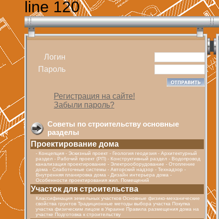
line 120
Логин
Пароль
Регистрация на сайте!
Забыли пароль?
Советы по строительству основные
разделы
Проектирование дома
- Концепция - Эскизный проект - Геология геодезия - Архитектурный
раздел - Рабочий проект (РП) - Конструктивный раздел - Водопровод
канализация проектирование - Электрооборудование - Отопление
дома - Cлаботочные системы - Авторский надзор - Технадзор -
Внутренняя планировка дома - Дизайн интерьера дома -
Особенности проектирования жил. Помещений
Участок для строительства
Классификация земельных участков Основные физико-механические
свойства грунтов Традиционные методы выбора участка Покупка
участка физическим лицом в Украине Правила размещения дома на
участке Подготовка к строительству