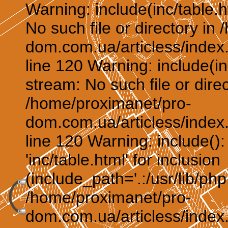
Warning: include(inc/table.h
No such file or directory in
dom.com.ua/articless/index.
line 120 Warning: include(in
stream: No such file or direc
/home/proximanet/pro-
dom.com.ua/articless/index.
line 120 Warning: include()
'inc/table.html' for inclusion
(include_path='.:/usr/lib/php:
/home/proximanet/pro-
dom.com.ua/articless/index.