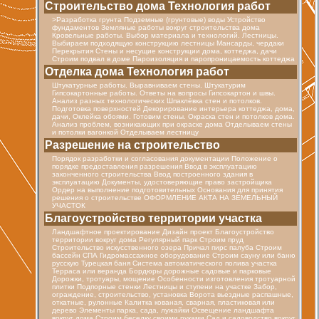
Строительство дома Технология работ
>Разработка грунта Подземные (грунтовые) воды Устройство
фундаментов Земляные работы вокруг строительства дома
Кровельные работы. Выбор материала и технологий. Лестницы.
Выбираем подходящую конструкцию лестницы Мансарды, чердаки
Перекрытия Стены и несущие конструкции дома, коттеджа, дачи
Строим подвал в доме Пароизоляция и паропроницаемость коттеджа
Отделка дома Технология работ
Штукатурные работы. Выравниваем стены. Штукатурим
Гипсокартонные работы. Ответы на вопросы Гипсокартон и швы.
Анализ разных технологических Шпаклёвка стен и потолков.
Подготовка поверхностей Декорирование интерьера коттеджа, дома,
дачи, Оклейка обоями. Готовим стены. Окраска стен и потолков дома.
Анализ проблем, возникающих при окраске дома Отделываем стены
и потолки вагонкой Отделываем лестницу
Разрешение на строительство
Порядок разработки и согласования документации Положение о
порядке предоставления разрешения Ввод в эксплуатацию
законченного строительства Ввод построенного здания в
эксплуатацию Документы, удостоверяющие право застройщика
Ордер на выполнение подготовительных Основания для принятия
решения о строительстве ОФОРМЛЕНИЕ АКТА НА ЗЕМЕЛЬНЫЙ
УЧАСТОК
Благоустройство территории участка
Ландшафтное проектирование Дизайн проект Благоустройство
территории вокруг дома Регулярный парк Строим пруд
Строительство искусственного озера Причал пирс палуба Строим
бассейн СПА Гидромассажное оборудование Строим сауну или баню
русскую Турецкая баня Cистема автоматического полива участка
Терраса или веранда Бордюры дорожные садовые и парковые
Дорожки, тротуары, мощение Особенности изготовления тротуарной
плитки Подпорные стенки Лестницы и ступени на участке Забор,
ограждение, строительство, установка Ворота вьездные распашные,
откатные, рулонные Калитка кованая, сварная, пластиковая или
дерево Элементы парка, сада, лужайки Освещение ландшафта
вокруг дома Строим беседку своими руками Сад и садоводство вокруг