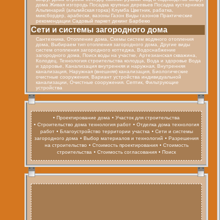
дома Живая изгородь Посадка крупных деревьев Посадка кустарников
Альпинарий (альпийская горка) Клумба Цветник, рабатка,
миксбордер, арабески, вазоны Газон Виды газонов Практические
рекомендации Садовый паркет декинг Барбекю
Cети и системы загородного дома
Сантехника, Отопление дома, Схемы систем водяного отопления
дома, Выбираем тип отопления загородного дома, Другие виды
систем отопления загородного коттеджа, Водоснабжение
загородного дома, Поиск воды на участке, Артезианская скважина,
Колодец. Технология строительства колодца, Вода и здоровье Вода
и здоровье, Канализация внутренняя и наружная, Внутренняя
канализация, Наружная (внешняя) канализация, Биологические
очистные сооружения, Вариант устройства индивидуальной
канализации, Очистные сооружения. Септик, Фильтрующие
устройства
• Проектирование дома
• Участок для строительства
• Строительство дома технология работ
• Отделка дома технология
работ
• Благоустройство территории участка
• Сети и системы
загородного дома
• Выбор материалов и технологий
• Разрешения
на строительство
• Стоимость проектирования
• Стоимость
строительства
• Стоимость согласования
• Поиск