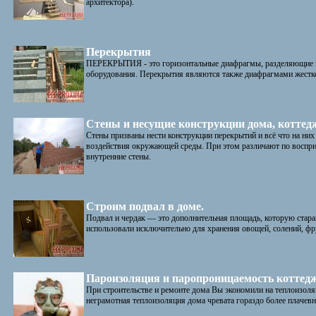
архитектора).
Перекрытия
ПЕРЕКРЫТИЯ - это горизонтальные диафрагмы, разделяющие зд
оборудования. Перекрытия являются также диафрагмами жестко
Стены и несущие конструкции дома, коттедж
Стены призваны нести конструкции перекрытий и всё что на них
воздействия окружающей среды. При этом различают по воспри
внутренние стены.
Строим подвал в доме.
Подвал и чердак — это дополнительная площадь, которую стара
использовали исключительно для хранения овощей, солений, фру
Пароизоляция и паропроницаемость коттедж
При строительстве и ремонте дома Вы экономили на теплоизол
неграмотная теплоизоляция дома чревата гораздо более плачев