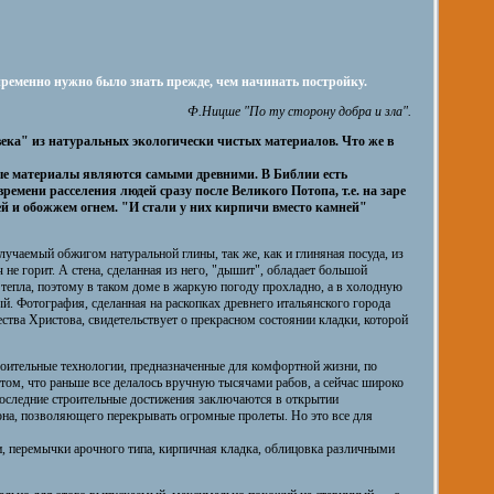
пременно нужно было знать прежде, чем начинать постройку.
Ф.Ницше "По ту сторону добра и зла".
века" из натуральных экологически чистых материалов. Что же в
ые материалы являются самыми древними. В Библии есть
емени расселения людей сразу после Великого Потопа, т.е. на заре
ей и обожжем огнем. "И стали у них кирпичи вместо камней"
учаемый обжигом натуральной глины, так же, как и глиняная посуда, из
 не горит. А стена, сделанная из него, "дышит", обладает большой
 тепла, поэтому в таком доме в жаркую погоду прохладно, а в холодную
. Фотография, сделанная на раскопках древнего итальянского города
ества Христова, свидетельствует о прекрасном состоянии кладки, которой
оительные технологии, предназначенные для комфортной жизни, по
 том, что раньше все делалось вручную тысячами рабов, а сейчас широко
оследние строительные достижения заключаются в открытии
на, позволяющего перекрывать огромные пролеты. Но это все для
, перемычки арочного типа, кирпичная кладка, облицовка различными