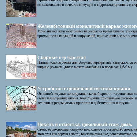
Применение гидроизоляционных технологий началось в глубоко
использовались в качестве вяжущих и гидроизоляционных матер
Железобетонный монолитный каркас жилог
Монолитные железобетонные перекрытия применяются при стро
промышленных зданий и сооружений, при наличии весьма значит
Cборные перекрытия
Плиты, используемые для сборных перекрытий, выпускаются оп
ширине (скажем, длина может колебаться в пределах 1,6-9 м).
Устройство стропильной системы крыши.
Основной несущая конструкция скатной кровли - стропильная си
стены и внутренние опоры. Конструкция стропильной системы з
величин перекрываемых пролетов и действующих нагрузок.
Цоколь и отмостка, цокольный этаж дома.
Стена, ограждающая снаружи подпольное пространство дома, н
является его верхняя часть, выступающая над поверхностью зем