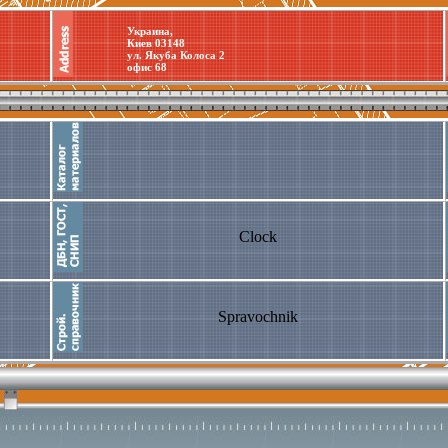
Украина,
Киев 03148
ул. Якуба Колоса 2
офис 68
Clock
Spravochnik