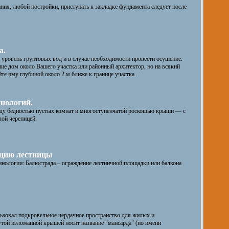
ания, любой постройки, приступать к закладке фундамента следует после
а.
уровень грунтовых вод и в случае необходимости провести осушение.
ие дом около Вашего участка или районный архитектор, но на всякий
те яму глубиной около 2 м ближе к границе участка.
нологий.
ду бедностью пустых комнат и многоступенчатой роскошью крыши — с
лой черепицей.
кцию лестницы
инологии: Балюстрада – ограждение лестничной площадки или балкона
ьзовал подкровельное чердачное пространство для жилых и
утой изломанной крышей носит название "мансарда" (по имени