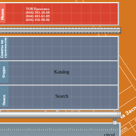
ТОВ Проксима
(044) 501-10-60
(044) 403-61-09
(044) 456-98-06
Katalog
Search
circul