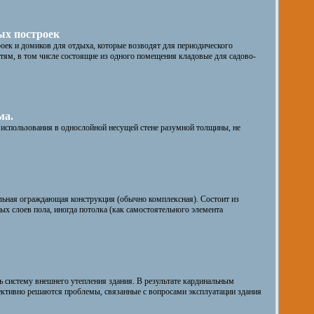
ых построек
ек и домиков для отдыха, которые возводят для периодического
тям, в том числе состоящие из одного помещения кладовые для садово-
ма.
 использования в однослойной несущей стене разумной толщины, не
льная ограждающая конструкция (обычно комплексная). Состоит из
ых слоев пола, иногда потолка (как самостоятельного элемента
 систему внешнего утепления здания. В результате кардинальным
ктивно решаются проблемы, связанные с вопросами эксплуатации здания