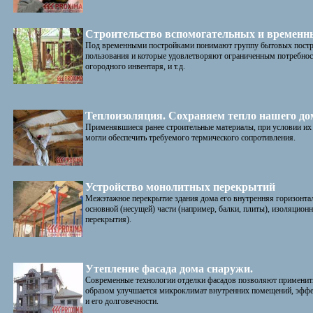
Строительство вспомогательных и временн
Под временными постройками понимают группу бытовых постро
пользования и которые удовлетворяют ограниченным потребнос
огородного инвентаря, и т.д.
Теплоизоляция. Сохраняем тепло нашего до
Применявшиеся ранее строительные материалы, при условии их
могли обеспечить требуемого термического сопротивления.
Устройство монолитных перекрытий
Межэтажное перекрытие здания дома его внутренняя горизонта
основной (несущей) части (например, балки, плиты), изоляционн
перекрытия).
Утепление фасада дома снаружи.
Современные технологии отделки фасадов позволяют применить
образом улучшается микроклимат внутренних помещений, эффе
и его долговечности.