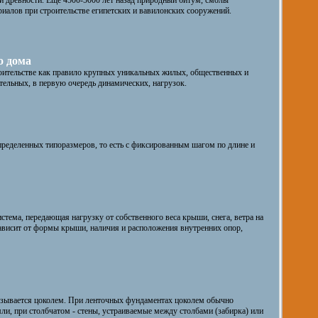
й древности. Еще 4500-5000 лет назад природный битум, смолы
иалов при строительстве египетских и вавилонских сооружений.
о дома
ительстве как правило крупных уникальных жилых, общественных и
ельных, в первую очередь динамических, нагрузок.
ределенных типоразмеров, то есть с фиксированным шагом по длине и
стема, передающая нагрузку от собственного веса крыши, снега, ветра на
ависит от формы крыши, наличия и расположения внутренних опор,
азывается цоколем. При ленточных фундаментах цоколем обычно
ли, при столбчатом - стены, устраиваемые между столбами (забирка) или