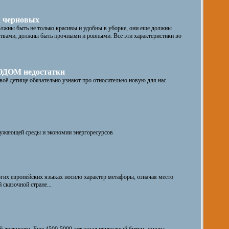
а черновых
олжны быть не только красивы и удобны в уборке, они еще должны
ствами, должны быть прочными и ровными. Все эти характеристики во
ОДОМ недостатки
воё детище обязательно узнают про относительно новую для нас
ужающей среды и экономии энергоресурсов
ногих европейских языках носило характер метафоры, означая место
 сказочной стране...