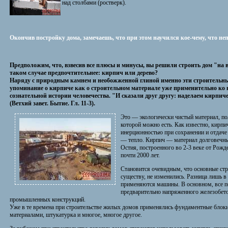
над столбами (ростверк).
Окончив постройку дома, замечаешь, что при этом научился кое-чему, что не
Предположим, что, взвесив все плюсы и минусы, вы решили строить дом "на 
таком случае предпочтительнее: кирпич или дерево?
Наряду с природным камнем и необожженной глиной именно эти строительн
упоминание о кирпиче как о строительном материале уже применительно ко вр
сознательной истории человечества. "И сказали друг другу: наделаем кирпич
(Ветхий завет. Бытие. Гл. 11-3).
Это — экологически чистый материал, пол
которой можно есть. Как известно, кирпич
инерционностью при сохранении и отдаче
— тепло. Кирпич — материал долговечный
Остия, построенного во 2-3 веке от Рожд
почти 2000 лет.
Становится очевидным, что основные стр
существу, не изменились. Разница лишь в
применяются машины. В основном, все п
предварительно напряженного железобето
промышленных конструкций.
Уже в те времена при строительстве жилых домов применялись фундаментные блоки
материалами, штукатурка и многое, многое другое.