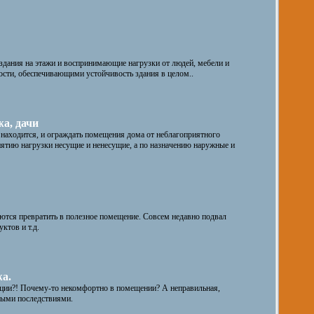
ания на этажи и воспринимающие нагрузки от людей, мебели и
сти, обеспечивающими устойчивость здания в целом..
а, дачи
 находится, и ограждать помещения дома от неблагоприятного
ятию нагрузки несущие и ненесущие, а по назначению наружные и
ются превратить в полезное помещение. Совсем недавно подвал
ктов и т.д.
а.
яции?! Почему-то некомфортно в помещении? А неправильная,
ными последствиями.