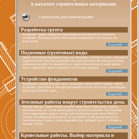
в каталоге строительных материалов
Строительство дома технология работ
Разработка грунта
Фундамент здания передает воспринимаемую им нагрузку на плоскость
основания. Несущему грунту необходимо выдерживать эту нагрузку без
разрушения.
Подробней >>
Подземные (грунтовые) воды
Наука, изучающая подземные воды, их движение, свойства и состав, называется
гидрогеологией. Наличие подземных вод при строительстве всегда осложняет
производство работ. В зависимости от гидрогеологических условий приток
воды в выработку может изменяться в больших пределах...
Подробней >>
Устройство фундаментов
Фундамент- главная несущая часть, основание, опора любого здания, любой
постройки, приступать к закладке фундамента следует после того, как выбрано
место расположения дома...
Подробней >>
Земляные работы вокруг строительства дома.
Прежде чем мы с Вами освоим участок, необходимо определить уровень
грунтовых вод и в случае необходимости провести осушение. Эти сведения
могут предоставить добрые соседи, уже построившие дом около Вашего
участка или районный архитектор, но на всякий случай перепроверьте их
самостоятельно. Ближе к осени выкопайте яму глубиной около 2 м ближе к
границе участка.
Подробней >>
Кровельные работы. Выбор материала и