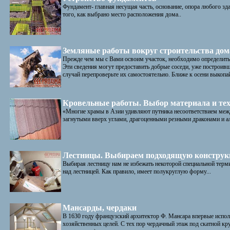
Фундамент- главная несущая часть, основание, опора любого зд
того, как выбрано место расположения дома..
Земляные работы вокруг строительства дом
Прежде чем мы с Вами освоим участок, необходимо определить 
Эти сведения могут предоставить добрые соседи, уже построивш
случай перепроверьте их самостоятельно. Ближе к осени выкопай
Кровельные работы. Выбор материала и тех
«Многие храмы в Азии удивляют путника несоответствием меж
загнутыми вверх углами, драгоценными резными драконами и а
Лестницы. Выбираем подходящую констру
Выбирая лестницу нам не избежать некоторой специальной терм
над лестницей. Как правило, имеет полукруглую форму...
Мансарды, чердаки
В 1630 году французский архитектор Ф. Мансара впервые испол
хозяйственных целей. С тех пор чердачный этаж под скатной кр