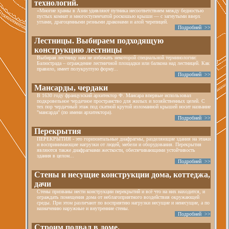
технологий.
«Многие храмы в Азии удивляют путника несоответствием между бедностью
пустых комнат и многоступенчатой роскошью крыши — с загнутыми вверх
углами, драгоценными резными драконами и алой черепицей.
Подробней >>
Лестницы. Выбираем подходящую
конструкцию лестницы
Выбирая лестницу нам не избежать некоторой специальной терминологии:
Балюстрада – ограждение лестничной площадки или балкона над лестницей. Как
правило, имеет полукруглую форму...
Подробней >>
Мансарды, чердаки
В 1630 году французский архитектор Ф. Мансара впервые использовал
подкровельное чердачное пространство для жилых и хозяйственных целей. С
тех пор чердачный этаж под скатной крутой изломанной крышей носит название
"мансарда" (по имени архитектора).
Подробней >>
Перекрытия
ПЕРЕКРЫТИЯ - это горизонтальные диафрагмы, разделяющие здания на этажи
и воспринимающие нагрузки от людей, мебели и оборудования. Перекрытия
являются также диафрагмами жесткости, обеспечивающими устойчивость
здания в целом...
Подробней >>
Стены и несущие конструкции дома, коттеджа,
дачи
Стены призваны нести конструкции перекрытий и всё что на них находится, и
ограждать помещения дома от неблагоприятного воздействия окружающей
среды. При этом различают по восприятию нагрузки несущие и ненесущие, а по
назначению наружные и внутренние стены.
Подробней >>
Строим подвал в доме.