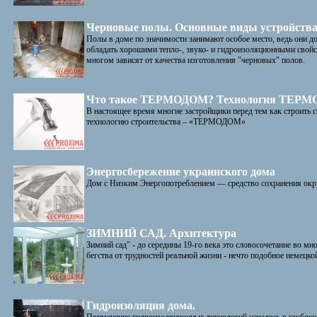
Черновые полы. Основные виды устройств
Полы в доме по значимости занимают особое место, ведь они д
обладать хорошими тепло-, звуко- и гидроизоляционными свой
многом зависят от качества изготовления "черновых" полов.
Что такое ТЕРМОДОМ? Технология ТЕРМ
В настоящее время многие застройщики перед тем как строить с
технологию строительства – «ТЕРМОДОМ»
Энергосбережение украинского дома
Дом с Низким Энергопотреблением — средство сохранения окр
ЗИМНИЙ САД. Архитектура
Зимний сад" - до середины 19-го века это словосочетание во м
бегства от трудностей реальной жизни - нечто подобное немецкой
Гидроизоляция дома.