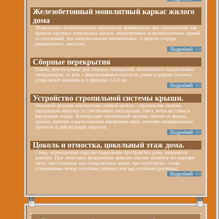
Железобетонный монолитный каркас жилого
дома
Монолитные железобетонные перекрытия применяются при строительстве как
правило крупных уникальных жилых, общественных и промышленных зданий
и сооружений, при наличии весьма значительных, в первую очередь
динамических, нагрузок.
Подробней >>
Cборные перекрытия
Плиты, используемые для сборных перекрытий, выпускаются определенных
типоразмеров, то есть с фиксированным шагом по длине и ширине (скажем,
длина может колебаться в пределах 1,6-9 м).
Подробней >>
Устройство стропильной системы крыши.
Основной несущая конструкция скатной кровли - стропильная система,
передающая нагрузку от собственного веса крыши, снега, ветра на стены и
внутренние опоры. Конструкция стропильной системы зависит от формы
крыши, наличия и расположения внутренних опор, величин перекрываемых
пролетов и действующих нагрузок.
Подробней >>
Цоколь и отмостка, цокольный этаж дома.
Стена, ограждающая снаружи подпольное пространство дома, называется
цоколем. При ленточных фундаментах цоколем обычно является его верхняя
часть, выступающая над поверхностью земли, при столбчатом - стены,
устраиваемые между столбами (забирка) или над столбами (ростверк).
Подробней >>