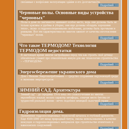
связанные с вопросами эксплуатации здания и его долговечности.
Подробней >>
Черновые полы. Основные виды устройства
"черновых"
Полы в доме по значимости занимают особое место, ведь они должны быть не
только красивы и удобны в уборке, они еще должны обладать хорошими
тепло-, звуко- и гидроизоляционными свойствами, должны быть прочными и
ровными. Все эти характеристики во многом зависят от качества изготовления
"черновых" полов.
Подробней >>
Что такое ТЕРМОДОМ? Технология
ТЕРМОДОМ недостатки
В настоящее время многие застройщики перед тем как строить своё детище
обязательно узнают про относительно новую для нас технологию строительства
– «ТЕРМОДОМ»
Подробней >>
Энергосбережение украинского дома
Дом с Низким Энергопотреблением — средство сохранения окружающей среды
и экономии энергоресурсов
Подробней >>
ЗИМНИЙ САД. Архитектура
Зимний сад" - до середины 19-го века это словосочетание во многих
европейских языках носило характер метафоры, означая место бегства от
трудностей реальной жизни - нечто подобное немецкой сказочной стране...
Подробней >>
Гидроизоляция дома.
Применение гидроизоляционных технологий началось в глубокой древности.
Еще 4500-5000 лет назад природный битум, смолы использовались в качестве
вяжущих и гидроизоляционных материалов при строительстве египетских и
вавилонских сооружений.
Подробней >>