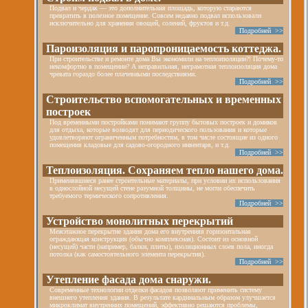
Подвал и чердак — это дополнительная площадь, которую стараются
превратить в полезное помещение. Совсем недавно подвал использовали
исключительно для хранения овощей, солений, фруктов и т.д.
Подробней >>
Пароизоляция и паропроницаемость коттеджа.
При строительстве и ремонте дома Вы экономили на теплоизоляции?! Почему-то
некомфортно в помещении? А неправильная, неграмотная теплоизоляция дома
чревата гораздо более плачевными последствиями.
Подробней >>
Строительство вспомогательных и временных
построек
Под временными постройками понимают группу бытовых построек и домиков
для отдыха, которые возводят для периодического пользования и которые
удовлетворяют ограниченным потребностям, в том числе состоящие из одного
помещения кладовые для садово-огородного инвентаря, и т.д.
Подробней >>
Теплоизоляция. Сохраняем тепло нашего дома.
Применявшиеся ранее строительные материалы, при условии их использования
в однослойной несущей стене разумной толщины, не могли обеспечить
требуемого термического сопротивления.
Подробней >>
Устройство монолитных перекрытий
Межэтажное перекрытие здания дома его внутренняя горизонтальная
ограждающая конструкция (обычно комплексная). Состоит из основной
(несущей) части (например, балки, плиты), изоляционных слоев пола, иногда
потолка (как самостоятельного элемента перекрытия).
Подробней >>
Утепление фасада дома снаружи.
Современные технологии отделки фасадов позволяют применить систему
внешнего утепления здания. В результате кардинальным образом улучшается
микроклимат внутренних помещений, эффективно решаются проблемы,