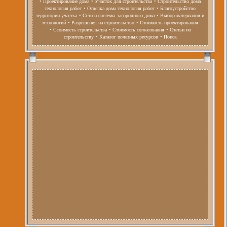
• Проектирование дома
• Участок для строительства
• Строительство дома
технология работ
• Отделка дома технология работ
• Благоустройство
территории участка
• Сети и системы загородного дома
• Выбор материалов и
технологий
• Разрешения на строительство
• Стоимость проектирования
• Стоимость строительства
• Стоимость согласования
• Статьи по
строительству
• Каталог полезных ресурсов
• Поиск