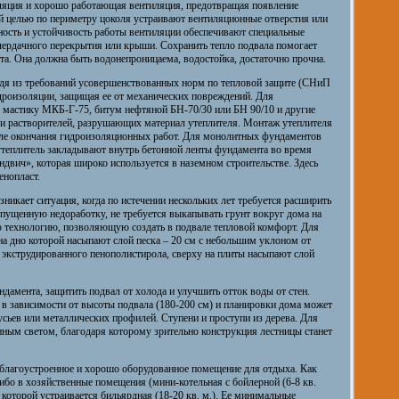
оляция и хорошо работающая вентиляция, предотвращая появление
й целью по периметру цоколя устраивают вентиляционные отверстия или
ость и устойчивость работы вентиляции обеспечивают специальные
ердачного перекрытия или крыши. Сохранить тепло подвала помогает
та. Она должна быть водонепроницаема, водостойка, достаточно прочна.
одя из требований усовершенствованных норм по тепловой защите (СНиП
дроизоляции, защищая ее от механических повреждений. Для
мастику МКБ-Г-75, битум нефтяной БН-70/30 или БН 90/10 и другие
 и растворителей, разрушающих материал утеплителя. Монтаж утеплителя
осле окончания гидроизоляционных работ. Для монолитных фундаментов
теплитель закладывают внутрь бетонной ленты фундамента во время
двич», которая широко используется в наземном строительстве. Здесь
енопласт.
зникает ситуация, когда по истечении нескольких лет требуется расширить
упущенную недоработку, не требуется выкапывать грунт вокруг дома на
ю технологию, позволяющую создать в подвале тепловой комфорт. Для
на дно которой насыпают слой песка – 20 см с небольшим уклоном от
з экструдированного пенополистирола, сверху на плиты насыпают слой
дамента, защитить подвал от холода и улучшить отток воды от стен.
 в зависимости от высоты подвала (180-200 см) и планировки дома может
сьев или металлических профилей. Ступени и проступи из дерева. Для
енным светом, благодаря которому зрительно конструкция лестницы станет
 в благоустроенное и хорошо оборудованное помещение для отдыха. Как
либо в хозяйственные помещения (мини-котельная с бойлерной (6-8 кв.
 которой устраивается бильярдная (18-20 кв. м.). Ее минимальные