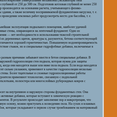
 малогабаритные универсальные механизмы (экскаваторы типа
глубиной от 250 до 500 см. Подготовив котлован глубиной не менее 250
р производится на основании расчета, учитывающего физико-
 здания, а также величину воспринимаемой фундаментами нагрузки, т. е.
 проведении земляных работ предусмотреть место для бассейна, т. е.
льнейшая эксплуатация подвального помещения, наиболее удачной
нные стены, опирающиеся на ленточный фундамент. Одно из
шения — нет необходимости в использовании тяжелой строительной
й из деревянных щитов, арматуры и, разумеется, бетона соответствующей
тличаются хорошей герметичностью. Повышенную водонепроницаемость
утствие стыков, но и специальные гидрофобные добавки, включаемые в
 разным причинам забывают ввести в бетон специальные добавки. В
 наружной гидроизоляции стен подвала, которая нужна для защиты
, когда они находятся выше или ниже пола подвала. Если вода находится
унт сильно увлажнен, применяют в качестве гидроизоляции несколько
а стены. Более тщательные и сложные гидроизоляционные работы
строители применяют технологию, связанную с подпольной
теклоткани, полиэстера или многослойных рубероидных ковров с
осят на внутреннюю и наружную стороны фундаментных стен. Онa
 активные добавки, которые вступают в химическую реакцию с
ентов. В результате происходит заполнение пор и микротрещин, что
ную основу, можно приступать к возведению пола. На сухих и влажных
 боя, которые укладывают в первом случае тромбованием на материковый