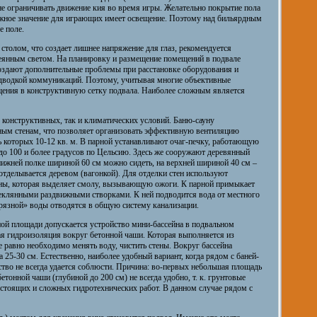
не ограничивать движение кия во время игры. Желательно покрытие пола
Важное значение для играющих имеет освещение. Поэтому над бильярдным
е поле.
столом, что создает лишнее напряжение для глаз, рекомендуется
сеянным светом. На планировку и размещение помещений в подвале
создают дополнительные проблемы при расстановке оборудования и
дводкой коммуникаций. Поэтому, учитывая многие объективные
щения в конструктивную сетку подвала. Наиболее сложным является
конструктивных, так и климатических условий. Баню-сауну
ным стенам, что позволяет организовать эффективную вентиляцию
 которых 10-12 кв. м. В парной устанавливают очаг-печку, работающую
до 100 и более градусов по Цельсию. Здесь же сооружают деревянный
 нижней полке шириной 60 см можно сидеть, на верхней шириной 40 см –
отделывается деревом (вагонкой). Для отделки стен используют
ны, которая выделяет смолу, вызывающую ожоги. К парной примыкает
теклянными раздвижными створками. К ней подводится вода от местного
грязной» воды отводятся в общую систему канализации.
ой площади допускается устройство мини-бассейна в подвальном
ая гидроизоляция вокруг бетонной чаши. Которая выполняется из
е равно необходимо менять воду, чистить стены. Вокруг бассейна
 25-30 см. Естественно, наиболее удобный вариант, когда рядом с баней-
ство не всегда удается соблюсти. Причина: во-первых небольшая площадь
етонной чаши (глубиной до 200 см) не всегда удобно, т. к. грунтовые
остоящих и сложных гидротехнических работ. В данном случае рядом с