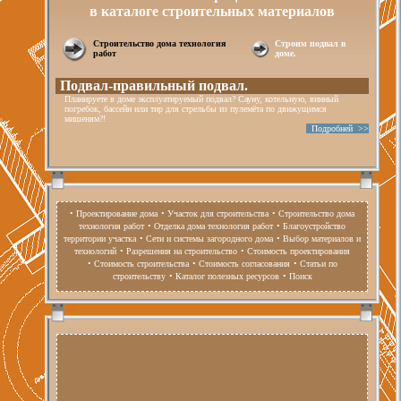
в каталоге строительных материалов
Строительство дома технология
Строим подвал в
работ
доме.
Подвал-правильный подвал.
Планируете в доме эксплуатируемый подвал? Сауну, котельную, винный
погребок, бассейн или тир для стрельбы из пулемёта по движущимся
мишеням?!
Подробней >>
• Проектирование дома
• Участок для строительства
• Строительство дома
технология работ
• Отделка дома технология работ
• Благоустройство
территории участка
• Сети и системы загородного дома
• Выбор материалов и
технологий
• Разрешения на строительство
• Стоимость проектирования
• Стоимость строительства
• Стоимость согласования
• Статьи по
строительству
• Каталог полезных ресурсов
• Поиск