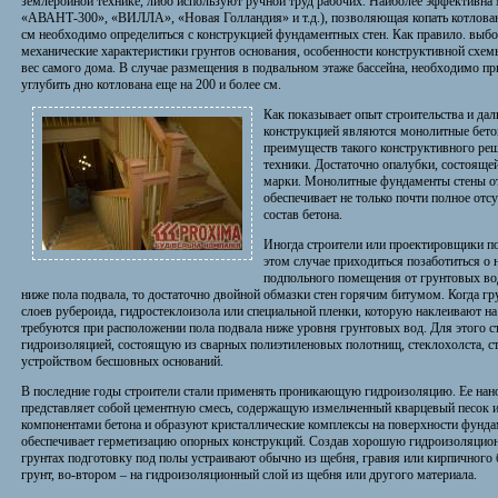
землеройной технике, либо используют ручной труд рабочих. Наиболее эффективна
«АВАНТ-300», «ВИЛЛА», «Новая Голландия» и т.д.), позволяющая копать котлован 
см необходимо определиться с конструкцией фундаментных стен. Как правило. выбо
механические характеристики грунтов основания, особенности конструктивной схемы
вес самого дома. В случае размещения в подвальном этаже бассейна, необходимо при
углубить дно котлована еще на 200 и более см.
Как показывает опыт строительства и да
конструкцией являются монолитные бето
преимуществ такого конструктивного ре
техники. Достаточно опалубки, состояще
марки. Монолитные фундаменты стены о
обеспечивает не только почти полное отс
состав бетона.
Иногда строители или проектировщики по
этом случае приходиться позаботиться о
подпольного помещения от грунтовых вод
ниже пола подвала, то достаточно двойной обмазки стен горячим битумом. Когда гр
слоев рубероида, гидростеклоизола или специальной пленки, которую наклеивают н
требуются при расположении пола подвала ниже уровня грунтовых вод. Для этого 
гидроизоляцией, состоящую из сварных полиэтиленовых полотнищ, стеклохолста, с
устройством бесшовных оснований.
В последние годы строители стали применять проникающую гидроизоляцию. Ее нан
представляет собой цементную смесь, содержащую измельченный кварцевый песок и
компонентами бетона и образуют кристаллические комплексы на поверхности фундам
обеспечивает герметизацию опорных конструкций. Создав хорошую гидроизоляцион
грунтах подготовку под полы устраивают обычно из щебня, гравия или кирпичного
грунт, во-втором – на гидроизоляционный слой из щебня или другого материала.