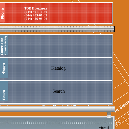
ТОВ Проксима
(044) 501-10-60
(044) 403-61-09
(044) 456-98-06
Katalog
Search
circul