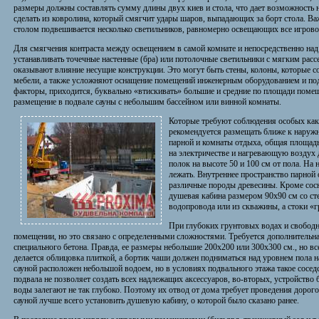
размеры должны составлять сумму длины двух киев и стола, что дает возможность 
сделать из ковролина, который смягчит удары шаров, выпадающих за борт стола. 
столом подвешивается несколько светильников, равномерно освещающих все игрово
Для смягчения контраста между освещением в самой комнате и непосредственно над 
устанавливать точечные настенные (бра) или потолочные светильники с мягким рас
оказывают влияние несущие конструкции. Это могут быть стены, колоны, которые 
мебели, а также усложняют оснащение помещений инженерным оборудованием и по
факторы, приходится, буквально «втискивать» большие и средние по площади поме
размещение в подвале сауны с небольшим бассейном или винной комнаты.
Которые требуют соблюдения особых как 
рекомендуется размещать ближе к наруж
парной и комнаты отдыха, общая площадь
на электричестве и нагревающую воздух 
полок на высоте 50 и 100 см от пола. На
лежать. Внутреннее пространство парной 
различные породы древесины. Кроме сос
душевая кабина размером 90х90 см со с
водопровода или из скважины, а стоки «
При глубоких грунтовых водах и свободн
помещении, но это связано с определенными сложностями. Требуется дополнительн
специального бетона. Правда, ее размеры небольшие 200х200 или 300х300 см., но вс
делается облицовка плиткой, а бортик чаши должен подниматься над уровнем пола на
сауной расположен небольшой водоем, но в условиях подвального этажа такое сосед
подвала не позволяет создать всех надлежащих аксессуаров, во-вторых, устройство б
воды залегают не так глубоко. Поэтому их отвод от дома требует проведения дорог
сауной лучше всего установить душевую кабину, о которой было сказано ранее.