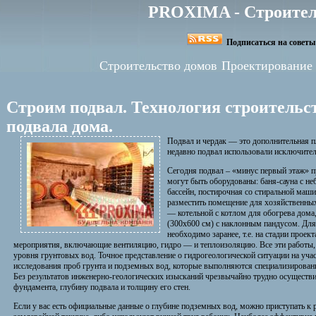
PROXIMA - Строител
Подписаться на советы 
Строительство домов
Проектирование
Строим подвал. Технология строительс
подвала дома.
Подвал и чердак — это дополнительная п
недавно подвал использовали исключитель
Сегодня подвал – «минус первый этаж» 
могут быть оборудованы: баня-сауна с н
бассейн, постирочная со стиральной маш
разместить помещение для хозяйственных 
— котельной с котлом для обогрева дома
(300х600 см) с наклонным пандусом. Для
необходимо заранее, т.е. на стадии проек
мероприятия, включающие вентиляцию, гидро — и теплоизоляцию. Все эти работы, 
уровня грунтовых вод. Точное представление о гидрогеологической ситуации на уч
исследования проб грунта и подземных вод, которые выполняются специализирован
Без результатов инженерно-геологических изысканий чрезвычайно трудно осуществ
фундамента, глубину подвала и толщину его стен.
Если у вас есть официальные данные о глубине подземных вод, можно приступать к 