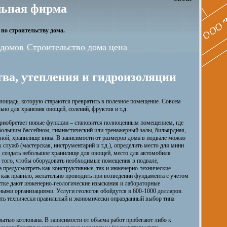
ьная фирма
по строительству дома.
 домов
Строительство дома цена
тва, утепления и гидроизоляции
лощадь, которую стараются превратить в полезное помещение. Совсем
но для хранения овощей, солений, фруктов и т.д.
приобретает новые функции – становится полноценным помещением, где
ебольшим бассейном, гимнастический или тренажерный залы, бильярдная,
иной, хранилище вина. В зависимости от размеров дома в подвале можно
служб (мастерская, инструментарий и т.д.), определить место для мини
, создать небольшое хранилище для овощей, место для автомобиля
 того, чтобы оборудовать необходимые помещения в подвале,
та предусмотреть как конструктивные, так и инженерно-технические
как правило, желательно проводить при возведении фундамента с учетом
астке дают инженерно-геологические изыскания и лабораторные
ными организациями. Услуги геологов обойдутся в 600-1000 долларов.
ить технически правильный и экономически оправданный выбор типа
рытью котлована. В зависимости от объема работ прибегают либо к