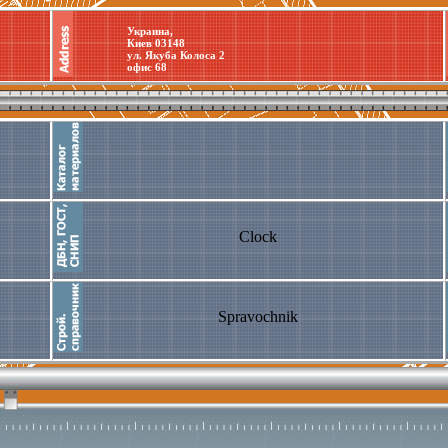
Украина,
Киев 03148
ул. Якуба Колоса 2
офис 68
Clock
Spravochnik