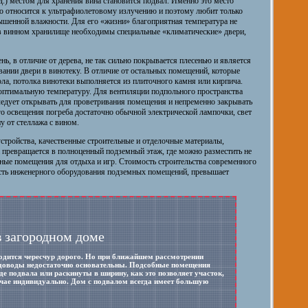
.) местом для хранения вина становится подвал. Именно это место
но относится к ультрафиолетовому излучению и поэтому любит только
ышенной влажности. Для его «жизни» благоприятная температура не
й в винном хранилище необходимы специальные «климатические» двери,
нь, в отличие от дерева, не так сильно покрывается плесенью и является
ании двери в винотеку. В отличие от остальных помещений, которые
ола, потолка винотеки выполняется из плиточного камня или кирпича.
оптимальную температуру. Для вентиляции подпольного пространства
ледует открывать для проветривания помещения и непременно закрывать
го освещения погреба достаточно обычной электрической лампочки, свет
у от стеллажа с вином.
стройства, качественные строительные и отделочные материалы,
а превращается в полноценный подземный этаж, где можно разместить не
чные помещения для отдыха и игр. Стоимость строительства современного
сть инженерного оборудования подземных помещений, превышает
в загородном доме
ходится чересчур дорого. Но при ближайшем рассмотрении
е доводы недостаточно основательны. Подсобные помещения
е подвала или раскинуты в ширину, как это позволяет участок,
чае индивидуально. Дом с подвалом всегда имеет большую