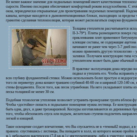
Не менее важное значение для подвальных помещений имеет качественная теплоиз
сырости. Именно последняя обеспечивает комфортный режим воздухообмена. С это
окна, периодически открываемые для проветривания подземных помещений. Надежн
каналы, которые находятся в дымовентиляционных блоках, выходящих за пределы ч
грамотно сделанная теплоизоляция, которая может располагаться снаружи фундамен
Толщина утеплителя рассчитывается исх
II-3-79*). Плиты размещаются поверх ги
приклеивания плит применяют битумную 
клеящие составы, не содержащие ацетона
начинают не ранее чем через 5-7 дней п
можно применить другую технологию – у
заливки. Получаем конструкцию типа «сэн
утеплителем может быть даже обычный п
В практике эксплуатации дома нередко во
подвал и утеплить его. Чтобы исправить 
всю глубину фундаментной стенки. Можно использовать более простую и недорогу
того по периметру дома копают траншею глубиной 40-60 см и шириной 120-140 см, 
стены фундамента. После того, как песок утрамбован. На него укладывают плиты и
песка толщиной не менее 30 см.
Подобная технология утепления позволяет устранить промерзание грунта вблизи фун
Чтобы «достойно» попасть в подвальное помещение нужна лестница. Ее конструкция
быть одна, двух, и даже трехмаршевой. Косоуры изготавливаются из деревянных бру
того, чтобы обезопасить спуск или подъем, желательно ступени подсветить направл
легкой и изящной.
Такое освещение создает впечатление, что Вы спускаетесь не в «темный2 подвал, а
правило. спустившись с лестницы, Вы попадаете в холл, из которого можно пройти 
м.), небольшую мастерскую (7-8 кв.м.) с инструментарием, либо в «чистую» зоны, в