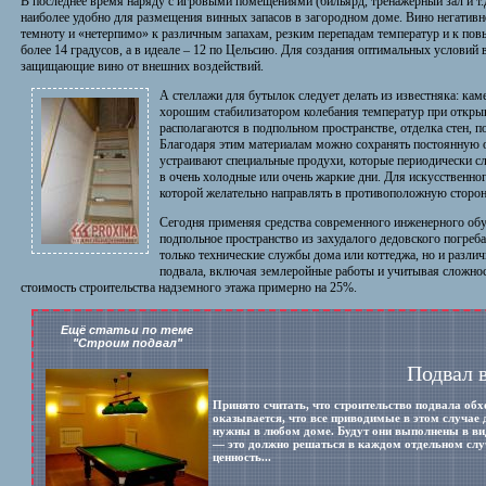
В последнее время наряду с игровыми помещениями (бильярд, тренажерный зал и т.д
наиболее удобно для размещения винных запасов в загородном доме. Вино негатив
темноту и «нетерпимо» к различным запахам, резким перепадам температур и к пов
более 14 градусов, а в идеале – 12 по Цельсию. Для создания оптимальных услови
защищающие вино от внешних воздействий.
А стеллажи для бутылок следует делать из известняка: каме
хорошим стабилизатором колебания температур при открыв
располагаются в подпольном пространстве, отделка стен, п
Благодаря этим материалам можно сохранять постоянную 
устраивают специальные продухи, которые периодически с
в очень холодные или очень жаркие дни. Для искусственно
которой желательно направлять в противоположную сторон
Сегодня применяя средства современного инженерного обу
подпольное пространство из захудалого дедовского погреб
только технические службы дома или коттеджа, но и разли
подвала, включая землеройные работы и учитывая сложно
стоимость строительства надземного этажа примерно на 25%.
Ещё статьи по теме
"Строим подвал"
Подвал 
Принято считать, что строительство подвала об
оказывается, что все приводимые в этом случа
нужны в любом доме. Будут они выполнены в вид
— это должно решаться в каждом отдельном слу
ценность...