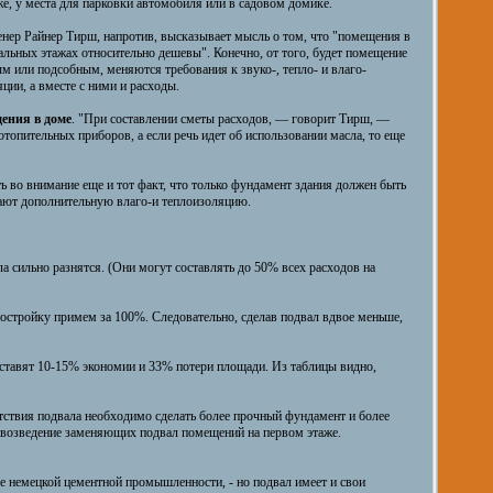
же, у места для парковки автомобиля или в садовом домике.
нер Райнер Тирш, напротив, высказывает мысль о том, что "помещения в
альных этажах относительно дешевы". Конечно, от того, будет помещение
м или подсобным, меняются требования к звуко-, тепло- и влаго-
яции, а вместе с ними и расходы.
ения в доме
. "При составлении сметы расходов, — говорит Тирш, —
топительных приборов, а если речь идет об использовании масла, то еще
 во внимание еще и тот факт, что только фундамент здания должен быть
гают дополнительную влаго-и теплоизоляцию.
 сильно разнятся. (Они могут составлять до 50% всех расходов на
постройку примем за 100%. Следовательно, сделав подвал вдвое меньше,
ставят 10-15% экономии и 33% потери площади. Из таблицы видно,
утствия подвала необходимо сделать более прочный фундамент и более
 возведение заменяющих подвал помещений на первом этаже.
е немецкой цементной промышленности, - но подвал имеет и свои