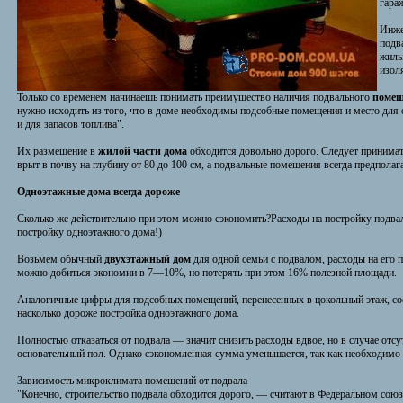
гара
Инже
подв
жилы
изол
Только со временем начинаешь понимать преимущество наличия подвального
помещ
нужно исходить из того, что в доме необходимы подсобные помещения и место для о
и для запасов топлива".
Их размещение в
жилой части дома
обходится довольно дорого. Следует принимать
врыт в почву на глубину от 80 до 100 см, а подвальные помещения всегда предпола
Одноэтажные дома всегда дороже
Сколько же действительно при этом можно сэкономить?Расходы на постройку подвала
постройку одноэтажного дома!)
Возьмем обычный
двухэтажный дом
для одной семьи с подвалом, расходы на его 
можно добиться экономии в 7—10%, но потерять при этом 16% полезной площади.
Аналогичные цифры для подсобных помещений, перенесенных в цокольный этаж, со
насколько дороже постройка одноэтажного дома.
Полностью отказаться от подвала — значит снизить расходы вдвое, но в случае отс
основательный пол. Однако сэкономленная сумма уменьшается, так как необходимо
Зависимость микроклимата помещений от подвала
"Конечно, строительство подвала обходится дорого, — считают в Федеральном союз