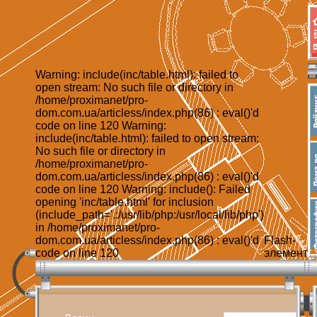
Warning: include(inc/table.html): failed to
open stream: No such file or directory in
/home/proximanet/pro-
dom.com.ua/articless/index.php(86) : eval()'d
code on line 120 Warning:
include(inc/table.html): failed to open stream:
No such file or directory in
/home/proximanet/pro-
dom.com.ua/articless/index.php(86) : eval()'d
code on line 120 Warning: include(): Failed
opening 'inc/table.html' for inclusion
(include_path='.:/usr/lib/php:/usr/local/lib/php')
in /home/proximanet/pro-
dom.com.ua/articless/index.php(86) : eval()'d
Flash-
code on line 120
элемент