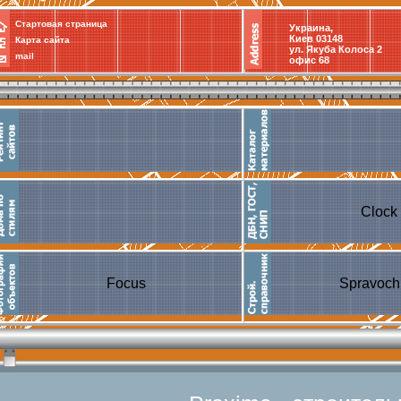
Стартовая страница
Украина,
Киев 03148
Карта сайта
ул. Якуба Колоса 2
mail
офис 68
Clock
Focus
Spravoch