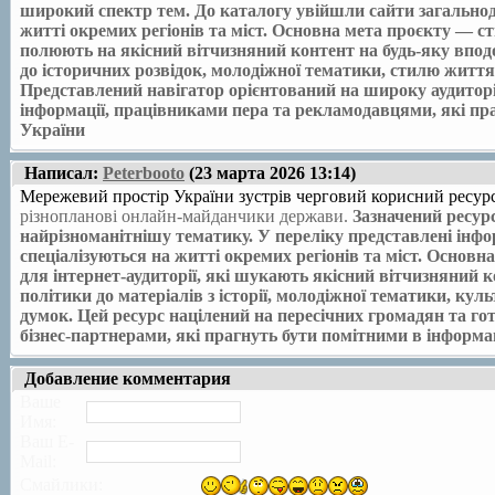
широкий спектр тем. До каталогу увійшли сайти загальнод
житті окремих регіонів та міст.
Основна мета проєкту — ств
полюють на якісний вітчизняний контент на будь-яку вподо
до історичних розвідок, молодіжної тематики, стилю життя
Представлений навігатор орієнтований на широку аудиторію
інформації, працівниками пера та рекламодавцями, які пр
України
Написал:
Peterbooto
(23 марта 2026 13:14)
Мережевий простір України зустрів черговий корисний ресу
різнопланові онлайн-майданчики держави.
Зазначений ресур
найрізноманітнішу тематику. У переліку представлені інфо
спеціалізуються на житті окремих регіонів та міст.
Основна
для інтернет-аудиторії, які шукають якісний вітчизняний к
політики до матеріалів з історії, молодіжної тематики, кул
думок.
Цей ресурс націлений на пересічних громадян та гот
бізнес-партнерами, які прагнуть бути помітними в інформ
Добавление комментария
Ваше
Имя:
Ваш E-
Mail:
Смайлики: