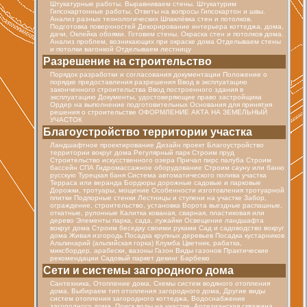
Штукатурные работы. Выравниваем стены. Штукатурим
Гипсокартонные работы. Ответы на вопросы Гипсокартон и швы.
Анализ разных технологических Шпаклёвка стен и потолков.
Подготовка поверхностей Декорирование интерьера коттеджа, дома,
дачи, Оклейка обоями. Готовим стены. Окраска стен и потолков дома.
Анализ проблем, возникающих при окраске дома Отделываем стены
и потолки вагонкой Отделываем лестницу
Разрешение на строительство
Порядок разработки и согласования документации Положение о
порядке предоставления разрешения Ввод в эксплуатацию
законченного строительства Ввод построенного здания в
эксплуатацию Документы, удостоверяющие право застройщика
Ордер на выполнение подготовительных Основания для принятия
решения о строительстве ОФОРМЛЕНИЕ АКТА НА ЗЕМЕЛЬНЫЙ
УЧАСТОК
Благоустройство территории участка
Ландшафтное проектирование Дизайн проект Благоустройство
территории вокруг дома Регулярный парк Строим пруд
Строительство искусственного озера Причал пирс палуба Строим
бассейн СПА Гидромассажное оборудование Строим сауну или баню
русскую Турецкая баня Cистема автоматического полива участка
Терраса или веранда Бордюры дорожные садовые и парковые
Дорожки, тротуары, мощение Особенности изготовления тротуарной
плитки Подпорные стенки Лестницы и ступени на участке Забор,
ограждение, строительство, установка Ворота вьездные распашные,
откатные, рулонные Калитка кованая, сварная, пластиковая или
дерево Элементы парка, сада, лужайки Освещение ландшафта
вокруг дома Строим беседку своими руками Сад и садоводство вокруг
дома Живая изгородь Посадка крупных деревьев Посадка кустарников
Альпинарий (альпийская горка) Клумба Цветник, рабатка,
миксбордер, арабески, вазоны Газон Виды газонов Практические
рекомендации Садовый паркет декинг Барбекю
Cети и системы загородного дома
Сантехника, Отопление дома, Схемы систем водяного отопления
дома, Выбираем тип отопления загородного дома, Другие виды
систем отопления загородного коттеджа, Водоснабжение
загородного дома, Поиск воды на участке, Артезианская скважина,