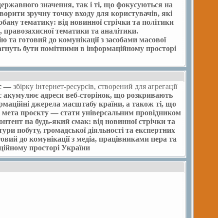
ержавного значення, так і ті, що фокусуються на
орити зручну точку входу для користувачів, які
бану тематику: від новинної стрічки та політики
, правозахисної тематики та аналітики.
 та готовий до комунікації з засобами масової
агнуть бути помітними в інформаційному просторі
рс —
збірку інтернет-ресурсів
, створений для агрегації
с акумулює адреси веб-сторінок, що розкривають
рмаційні джерела масштабу країни, а також ті, що
 мета проєкту — стати універсальним провідником
онтент на будь-який смак: від новинної стрічки та
ьтури побуту, громадської діяльності та експертних
овий до комунікації з медіа, працівниками пера та
аційному просторі України