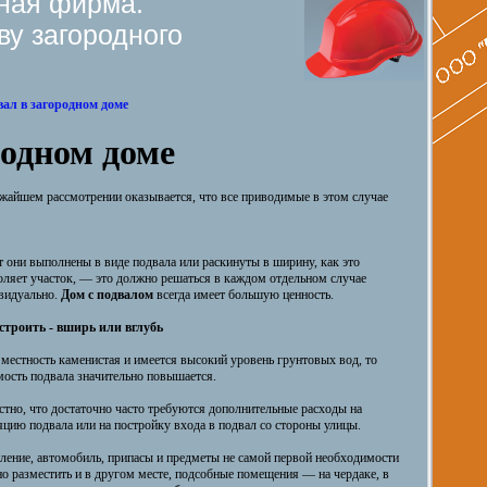
ьная фирма.
ву загородного
ал в загородном доме
родном доме
ижайшем рассмотрении оказывается, что все приводимые в этом случае
т они выполнены в виде подвала или раскинуты в ширину, как это
оляет участок, — это должно решаться в каждом отдельном случае
видуально.
Дом с подвалом
всегда имеет большую ценность.
строить - вширь или вглубь
 местность каменистая и имеется высокий уровень грунтовых вод, то
мость подвала значительно повышается.
стно, что достаточно часто требуются дополнительные расходы на
яцию подвала или на постройку входа в подвал со стороны улицы.
ление, автомобиль, припасы и предметы не самой первой необходимости
о разместить и в другом месте, подсобные помещения — на чердаке, в