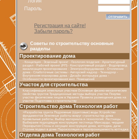
Логин
Пароль
Регистрация на сайте!
Забыли пароль?
Советы по строительству основные
разделы
Проектирование дома
- Концепция - Эскизный проект - Геология геодезия - Архитектурный
раздел - Рабочий проект (РП) - Конструктивный раздел - Водопровод
канализация проектирование - Электрооборудование - Отопление
дома - Cлаботочные системы - Авторский надзор - Технадзор -
Внутренняя планировка дома - Дизайн интерьера дома -
Особенности проектирования жил. Помещений
Участок для строительства
Классификация земельных участков Основные физико-механические
свойства грунтов Традиционные методы выбора участка Покупка
участка физическим лицом в Украине Правила размещения дома на
участке Подготовка к строительству
Строительство дома Технология работ
>Разработка грунта Подземные (грунтовые) воды Устройство
фундаментов Земляные работы вокруг строительства дома
Кровельные работы. Выбор материала и технологий. Лестницы.
Выбираем подходящую конструкцию лестницы Мансарды, чердаки
Перекрытия Стены и несущие конструкции дома, коттеджа, дачи
Строим подвал в доме Пароизоляция и паропроницаемость коттеджа
Отделка дома Технология работ