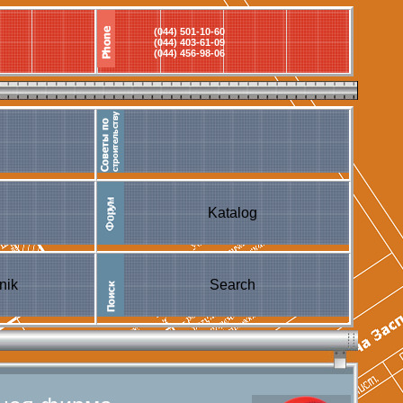
(044) 501-10-60
(044) 403-61-09
(044) 456-98-06
Katalog
nik
Search