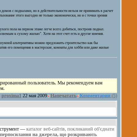
домов с подвалами, но в действительности нельзя не принимать в расчет
льзование этого выгодно не только экономически, но и с точки зрения
хого пола на первом этаже легче всего добиться, построив подвал.
яемым к сухому жилью". Хотя на этот счет есть и другие мнения.
разумной альтернативы можно предложить строительство как бы
ратив его помещения в мастерские, комнаты для хобби или даже жилые
трированный пользователь. Мы рекомендуем вам
ем.
:
proxima1
22 мая 2009
Напечатать
Комментарии
(5)
інструмент —
каталог веб-сайтів
, покликаний об'єднати
гіперпосилання на джерела, що розкривають