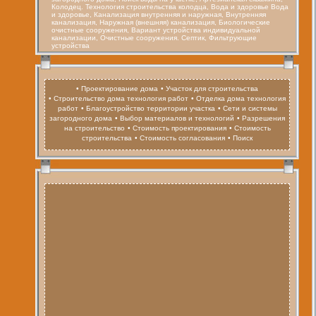
Колодец. Технология строительства колодца, Вода и здоровье Вода
и здоровье, Канализация внутренняя и наружная, Внутренняя
канализация, Наружная (внешняя) канализация, Биологические
очистные сооружения, Вариант устройства индивидуальной
канализации, Очистные сооружения. Септик, Фильтрующие
устройства
• Проектирование дома
• Участок для строительства
• Строительство дома технология работ
• Отделка дома технология
работ
• Благоустройство территории участка
• Сети и системы
загородного дома
• Выбор материалов и технологий
• Разрешения
на строительство
• Стоимость проектирования
• Стоимость
строительства
• Стоимость согласования
• Поиск