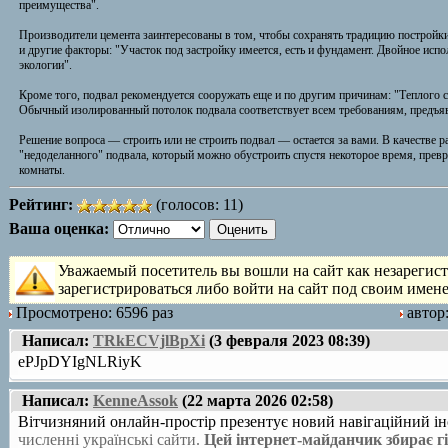
преимущества".
Производители цемента заинтересованы в том, чтобы сохранять традицию постройки 
и другие факторы: "Участок под застройку имеется, есть и фундамент. Двойное испо
экологии".
Кроме того, подвал рекомендуется сооружать еще и по другим причинам: "Теплого су
Обычный изолированный потолок подвала соответствует всем требованиям, предъявл
Решение вопроса — строить или не строить подвал — остается за вами. В качестве 
"недоделанного" подвала, который можно обустроить спустя некоторое время, прев
комнаты.
Рейтинг:
(голосов: 11)
Ваша оценка:
Уважаемый посетитель вы вошли на сайт как незарегис
зарегистрироваться либо войти на сайт под своим имен
Просмотрено: 6596 раз
автор
Написал:
TRkECVjlBpXi
(3 февраля 2023 08:39)
ePJpDYIgNLRiyK
Написал:
KenneAssok
(22 марта 2026 02:58)
Вітчизняний онлайн-простір презентує новий навігаційний 
численні українські сайти.
Цей інтернет-майданчик збирає 