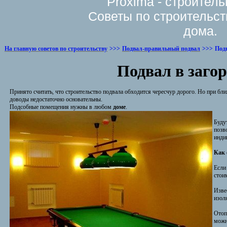
Proxima - строител
Советы по строительст
дома.
На главную советов по строительству
>>>
Подвал-правильный подвал
>>>
Подв
Подвал в заго
Принято считать, что строительство подвала обходится чересчур дорого. Но при бл
доводы недостаточно основательны.
Подсобные помещения нужны в любом
доме
.
Буду
позв
инди
Как 
Если
стои
Изве
изол
Отоп
можн