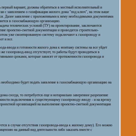
ь первый вариант, должны обратиться в местный исполнительный и
ан с заявлением о газификации жилого дома "под ключ", на этом ваше
ется. Далее заявление с приложенными к нему необходимыми документами
ляется в газоснабжающую организацию.
ыдача технических условий (ТУ) на проектирование, заключаются
ение проектно-сметной документации и проводятся строительно-
отом уже смонтированную систему подключают к газопроводу и
от и все.
ода-ввода и готовности жилого дома к монтажу системы на все уйдет
 же газопровод-ввод отсутствует, то работы будут проводиться в
тивными сроками, которые зависят от протяженности газопровода и
ла необходимо будет подать заявление в газоснабжающую организацию на
 дома соседа, то потребуется еще и нотариально заверенное разрешение
можности подключения к существующему газопроводу-вводу - и на врезку
 проектной организацией на выполнение проектно-сметной документации
уется в случае отсутствия газопровода-ввода к жилому дому). Его можно
цензию на данный вид деятельности либо заказать вместе с