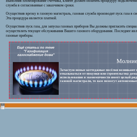
Выполнив пломбирование счетчика, клиент должен оплатить процедуру подключения
служба в согласованные с заказчиком сроки.
Осуществив врезку в газовую магистраль, газовая служба производит пуск газа в си
Эта процедура является платной.
Осуществив пуск газа, для запуска газовых приборов Вы должны пригласить специал
осуществлять текущее обслуживания Вашего газового оборудования. Последнее явл
газовые приборы.
Ещё статьи по теме
"Газификация
газоснабжение дома"
Молние
Зачастую новые коттеджные посёлки возникают 
отказываться от покупки или строительства дом
использования и экономичности имеет целый ряд 
газовой магистрали, то вам помогут автономные