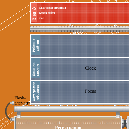
Стартовая страница
Карта сайта
mail
Clock
Focus
Flash-
элемент
Регистрация