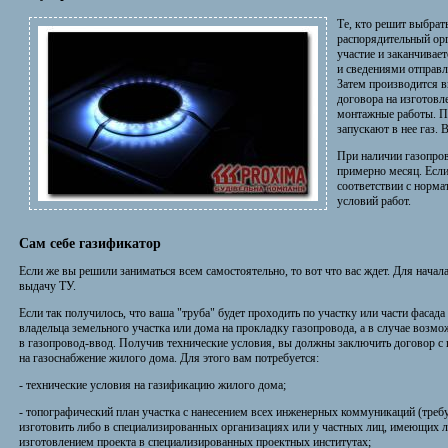
Те, кто решит выбрат
распорядительный орг
участие и заканчива
и сведениями отправ
Затем производится в
договора на изготовл
монтажные работы. П
запускают в нее газ. В
При наличии газопров
примерно месяц. Если
соответствии с норма
условий работ.
Сам себе газификатор
Если же вы решили заниматься всем самостоятельно, то вот что вас ждет. Для нача
выдачу ТУ.
Если так получилось, что ваша "труба" будет проходить по участку или части фасада
владельца земельного участка или дома на прокладку газопровода, а в случае воз
в газопровод-ввод. Получив технические условия, вы должны заключить договор с
на газоснабжение жилого дома. Для этого вам потребуется:
- технические условия на газификацию жилого дома;
- топографический план участка с нанесением всех инженерных коммуникаций (треб
изготовить либо в специализированных организациях или у частных лиц, имеющих ли
изготовлением проекта в специализированных проектных институтах;