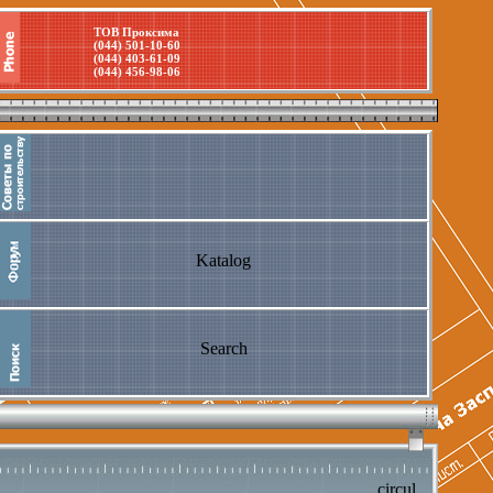
ТОВ Проксима
(044) 501-10-60
(044) 403-61-09
(044) 456-98-06
Katalog
Search
circul