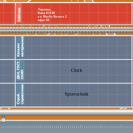
Украина,
Киев 03148
ул. Якуба Колоса 2
офис 68
Clock
Spravochnik