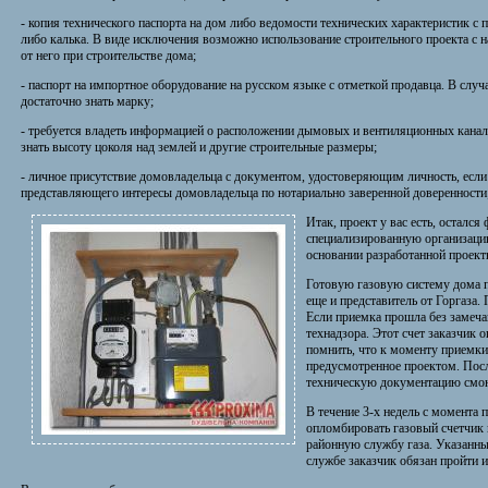
- копия технического паспорта на дом либо ведомости технических характеристик с
либо калька. В виде исключения возможно использование строительного проекта с 
от него при строительстве дома;
- паспорт на импортное оборудование на русском языке с отметкой продавца. В случ
достаточно знать марку;
- требуется владеть информацией о расположении дымовых и вентиляционных каналов
знать высоту цоколя над землей и другие строительные размеры;
- личное присутствие домовладельца с документом, удостоверяющим личность, если 
представляющего интересы домовладельца по нотариально заверенной доверенности
Итак, проект у вас есть, осталс
специализированную организаци
основании разработанной проект
Готовую газовую систему дома п
еще и представитель от Горгаза.
Если приемка прошла без замечан
технадзора. Этот счет заказчик 
помнить, что к моменту приемки
предусмотренное проектом. Посл
техническую документацию смон
В течение 3-х недель с момента 
опломбировать газовый счетчик и
районную службу газа. Указанны
службе заказчик обязан пройти 