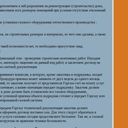
 приложением к ней разрешения на реконструкцию (строительство) дома,
нанесением всех размеров помещений при условии отсутствия отклонений
ае установки газового оборудования отечественного производства -
, их строительных размерах и материалах, из чего они сделаны, а также
такой возможности нет, то необходимо присутствие лица,
;
я финальный этап - проведение строительно-монтажных работ. Находим
ю, имеющую лицензию на данный вид работ, и заключаем договор на
но-сметной документации.
ринимает комиссия, в которую, кроме заказчика и подрядчика, входит
 Процедура приемки может занимать от двух недель до одного месяца.
ий, то заказчик получает от представителя Горгаза счет на оплату услуг
оплачивает, а копию квитанции передает подрядчику. Заказчик должен
 в доме должно быть установлено все газовое оборудование,
е успешной приемки объекта подрядчик готовит и передает Горгазу всю
тированной газовой системы.
передачи Горгазу технической документации заказчик должен
 оформить договор поставки газа. Для этого следует обратиться в
е услуги газовики сегодня предоставляют бесплатно. Там же, в газовой
инструктаж по правилам техники безопасности.