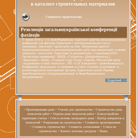
в каталоге строительных материалов
Стоимость строительства
Резолюція загальноукраїнської конференції
фахівців
У травні 2010 р. у м. ІваноФранківську відбулася щорічна загальноукраїнська
конференція для фахівців будівельної і житловокомунальної галузі,
замовників, інвесторів і проектантів на тему «Визначення вартості
будівельномонтажних та ремонтнобудівельних робіт при використанні сучасних
матеріалів і технологій. Управління та документообіг у будівництві2010».
Організатори конференції: ЦМДБ «Созідатель» (Дніпропетровськ,)
«Інкомсервіс» (Київ), «Computer Logic Group» (Харків), Методичний центр
«Будівництво сучасні технології», ПП «ССБ Електронікс» (ІваноФранківськ).
Конференція проводилась за підтримки та участі Асоціації розробників та
розповсюджувачів кошторисних програм, Будівельної палати України,
ІваноФранківської облдержадміністрації та ІваноФранківського
міськвиконкому.
Подробней >>
• Проектирование дома
• Участок для строительства
• Строительство дома
технология работ
• Отделка дома технология работ
• Благоустройство
территории участка
• Сети и системы загородного дома
• Выбор материалов и
технологий
• Разрешения на строительство
• Стоимость проектирования
• Стоимость строительства
• Стоимость согласования
• Статьи по
строительству
• Каталог полезных ресурсов
• Поиск