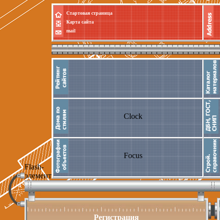
Стартовая страница
Карта сайта
mail
Clock
Focus
Flash-
элемент
Регистрация