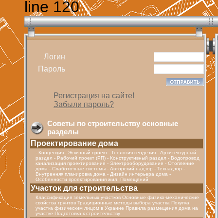
line 120
Логин
Пароль
Регистрация на сайте!
Забыли пароль?
Советы по строительству основные
разделы
Проектирование дома
- Концепция - Эскизный проект - Геология геодезия - Архитектурный
раздел - Рабочий проект (РП) - Конструктивный раздел - Водопровод
канализация проектирование - Электрооборудование - Отопление
дома - Cлаботочные системы - Авторский надзор - Технадзор -
Внутренняя планировка дома - Дизайн интерьера дома -
Особенности проектирования жил. Помещений
Участок для строительства
Классификация земельных участков Основные физико-механические
свойства грунтов Традиционные методы выбора участка Покупка
участка физическим лицом в Украине Правила размещения дома на
участке Подготовка к строительству