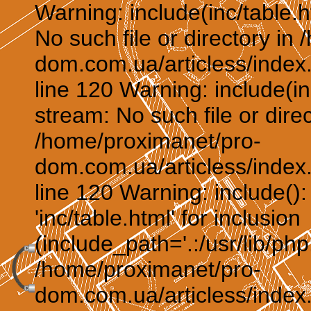
Warning: include(inc/table.h
No such file or directory in
dom.com.ua/articless/index.
line 120 Warning: include(in
stream: No such file or direc
/home/proximanet/pro-
dom.com.ua/articless/index.
line 120 Warning: include()
'inc/table.html' for inclusion
(include_path='.:/usr/lib/php:
/home/proximanet/pro-
dom.com.ua/articless/index.