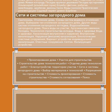
дома Живая изгородь Посадка крупных деревьев Посадка кустарников
Альпинарий (альпийская горка) Клумба Цветник, рабатка,
миксбордер, арабески, вазоны Газон Виды газонов Практические
рекомендации Садовый паркет декинг Барбекю
Cети и системы загородного дома
Сантехника, Отопление дома, Схемы систем водяного отопления
дома, Выбираем тип отопления загородного дома, Другие виды
систем отопления загородного коттеджа, Водоснабжение
загородного дома, Поиск воды на участке, Артезианская скважина,
Колодец. Технология строительства колодца, Вода и здоровье Вода
и здоровье, Канализация внутренняя и наружная, Внутренняя
канализация, Наружная (внешняя) канализация, Биологические
очистные сооружения, Вариант устройства индивидуальной
канализации, Очистные сооружения. Септик, Фильтрующие
устройства
• Проектирование дома
• Участок для строительства
• Строительство дома технология работ
• Отделка дома технология
работ
• Благоустройство территории участка
• Сети и системы
загородного дома
• Выбор материалов и технологий
• Разрешения
на строительство
• Стоимость проектирования
• Стоимость
строительства
• Стоимость согласования
• Поиск