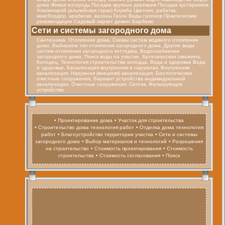
дома Живая изгородь Посадка крупных деревьев Посадка кустарников
Альпинарий (альпийская горка) Клумба Цветник, рабатка,
миксбордер, арабески, вазоны Газон Виды газонов Практические
рекомендации Садовый паркет декинг Барбекю
Cети и системы загородного дома
Сантехника, Отопление дома, Схемы систем водяного отопления
дома, Выбираем тип отопления загородного дома, Другие виды
систем отопления загородного коттеджа, Водоснабжение
загородного дома, Поиск воды на участке, Артезианская скважина,
Колодец. Технология строительства колодца, Вода и здоровье Вода
и здоровье, Канализация внутренняя и наружная, Внутренняя
канализация, Наружная (внешняя) канализация, Биологические
очистные сооружения, Вариант устройства индивидуальной
канализации, Очистные сооружения. Септик, Фильтрующие
устройства
• Проектирование дома
• Участок для строительства
• Строительство дома технология работ
• Отделка дома технология
работ
• Благоустройство территории участка
• Сети и системы
загородного дома
• Выбор материалов и технологий
• Разрешения
на строительство
• Стоимость проектирования
• Стоимость
строительства
• Стоимость согласования
• Поиск