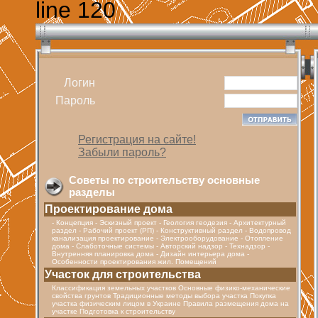
line 120
Логин
Пароль
Регистрация на сайте!
Забыли пароль?
Советы по строительству основные
разделы
Проектирование дома
- Концепция - Эскизный проект - Геология геодезия - Архитектурный
раздел - Рабочий проект (РП) - Конструктивный раздел - Водопровод
канализация проектирование - Электрооборудование - Отопление
дома - Cлаботочные системы - Авторский надзор - Технадзор -
Внутренняя планировка дома - Дизайн интерьера дома -
Особенности проектирования жил. Помещений
Участок для строительства
Классификация земельных участков Основные физико-механические
свойства грунтов Традиционные методы выбора участка Покупка
участка физическим лицом в Украине Правила размещения дома на
участке Подготовка к строительству