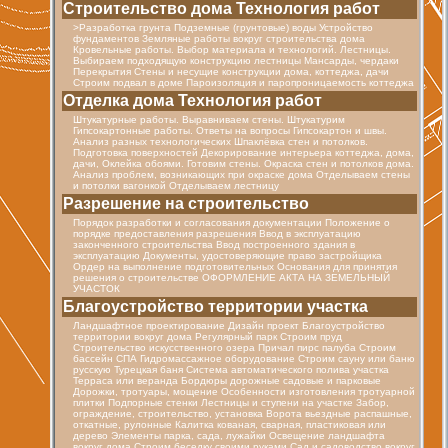
Строительство дома Технология работ
>Разработка грунта Подземные (грунтовые) воды Устройство
фундаментов Земляные работы вокруг строительства дома
Кровельные работы. Выбор материала и технологий. Лестницы.
Выбираем подходящую конструкцию лестницы Мансарды, чердаки
Перекрытия Стены и несущие конструкции дома, коттеджа, дачи
Строим подвал в доме Пароизоляция и паропроницаемость коттеджа
Отделка дома Технология работ
Штукатурные работы. Выравниваем стены. Штукатурим
Гипсокартонные работы. Ответы на вопросы Гипсокартон и швы.
Анализ разных технологических Шпаклёвка стен и потолков.
Подготовка поверхностей Декорирование интерьера коттеджа, дома,
дачи, Оклейка обоями. Готовим стены. Окраска стен и потолков дома.
Анализ проблем, возникающих при окраске дома Отделываем стены
и потолки вагонкой Отделываем лестницу
Разрешение на строительство
Порядок разработки и согласования документации Положение о
порядке предоставления разрешения Ввод в эксплуатацию
законченного строительства Ввод построенного здания в
эксплуатацию Документы, удостоверяющие право застройщика
Ордер на выполнение подготовительных Основания для принятия
решения о строительстве ОФОРМЛЕНИЕ АКТА НА ЗЕМЕЛЬНЫЙ
УЧАСТОК
Благоустройство территории участка
Ландшафтное проектирование Дизайн проект Благоустройство
территории вокруг дома Регулярный парк Строим пруд
Строительство искусственного озера Причал пирс палуба Строим
бассейн СПА Гидромассажное оборудование Строим сауну или баню
русскую Турецкая баня Cистема автоматического полива участка
Терраса или веранда Бордюры дорожные садовые и парковые
Дорожки, тротуары, мощение Особенности изготовления тротуарной
плитки Подпорные стенки Лестницы и ступени на участке Забор,
ограждение, строительство, установка Ворота вьездные распашные,
откатные, рулонные Калитка кованая, сварная, пластиковая или
дерево Элементы парка, сада, лужайки Освещение ландшафта
вокруг дома Строим беседку своими руками Сад и садоводство вокруг