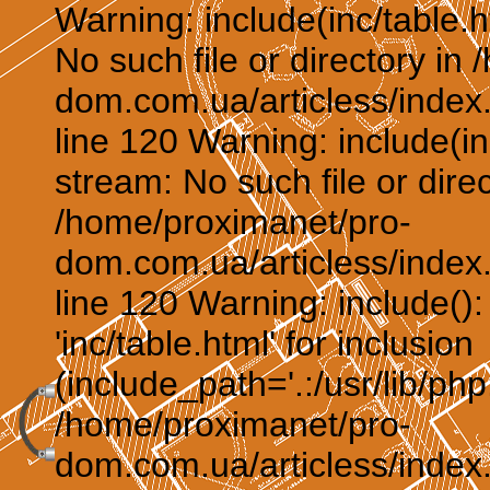
Warning: include(inc/table.h
No such file or directory in
dom.com.ua/articless/index.
line 120 Warning: include(in
stream: No such file or direc
/home/proximanet/pro-
dom.com.ua/articless/index.
line 120 Warning: include()
'inc/table.html' for inclusion
(include_path='.:/usr/lib/php:
/home/proximanet/pro-
dom.com.ua/articless/index.