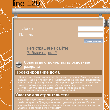
line 120
Логин
Пароль
Регистрация на сайте!
Забыли пароль?
Советы по строительству основные
разделы
Проектирование дома
- Концепция - Эскизный проект - Геология геодезия - Архитектурный
раздел - Рабочий проект (РП) - Конструктивный раздел - Водопровод
канализация проектирование - Электрооборудование - Отопление
дома - Cлаботочные системы - Авторский надзор - Технадзор -
Внутренняя планировка дома - Дизайн интерьера дома -
Особенности проектирования жил. Помещений
Участок для строительства
Классификация земельных участков Основные физико-механические
свойства грунтов Традиционные методы выбора участка Покупка
участка физическим лицом в Украине Правила размещения дома на
участке Подготовка к строительству