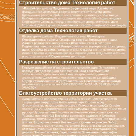
Строительство дома Технология работ
>Разработка грунта Подземные (грунтовые) воды Устройство
фундаментов Земляные работы вокруг строительства дома
Кровельные работы. Выбор материала и технологий. Лестницы.
Выбираем подходящую конструкцию лестницы Мансарды, чердаки
Перекрытия Стены и несущие конструкции дома, коттеджа, дачи
Строим подвал в доме Пароизоляция и паропроницаемость коттеджа
Отделка дома Технология работ
Штукатурные работы. Выравниваем стены. Штукатурим
Гипсокартонные работы. Ответы на вопросы Гипсокартон и швы.
Анализ разных технологических Шпаклёвка стен и потолков.
Подготовка поверхностей Декорирование интерьера коттеджа, дома,
дачи, Оклейка обоями. Готовим стены. Окраска стен и потолков дома.
Анализ проблем, возникающих при окраске дома Отделываем стены
и потолки вагонкой Отделываем лестницу
Разрешение на строительство
Порядок разработки и согласования документации Положение о
порядке предоставления разрешения Ввод в эксплуатацию
законченного строительства Ввод построенного здания в
эксплуатацию Документы, удостоверяющие право застройщика
Ордер на выполнение подготовительных Основания для принятия
решения о строительстве ОФОРМЛЕНИЕ АКТА НА ЗЕМЕЛЬНЫЙ
УЧАСТОК
Благоустройство территории участка
Ландшафтное проектирование Дизайн проект Благоустройство
территории вокруг дома Регулярный парк Строим пруд
Строительство искусственного озера Причал пирс палуба Строим
бассейн СПА Гидромассажное оборудование Строим сауну или баню
русскую Турецкая баня Cистема автоматического полива участка
Терраса или веранда Бордюры дорожные садовые и парковые
Дорожки, тротуары, мощение Особенности изготовления тротуарной
плитки Подпорные стенки Лестницы и ступени на участке Забор,
ограждение, строительство, установка Ворота вьездные распашные,
откатные, рулонные Калитка кованая, сварная, пластиковая или
дерево Элементы парка, сада, лужайки Освещение ландшафта
вокруг дома Строим беседку своими руками Сад и садоводство вокруг