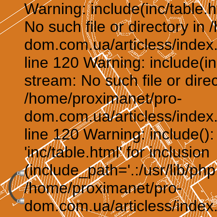
Warning: include(inc/table.h
No such file or directory in
dom.com.ua/articless/index.
line 120 Warning: include(in
stream: No such file or direc
/home/proximanet/pro-
dom.com.ua/articless/index.
line 120 Warning: include()
'inc/table.html' for inclusion
(include_path='.:/usr/lib/php:
/home/proximanet/pro-
dom.com.ua/articless/index.