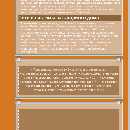
дома Живая изгородь Посадка крупных деревьев Посадка кустарников
Альпинарий (альпийская горка) Клумба Цветник, рабатка,
миксбордер, арабески, вазоны Газон Виды газонов Практические
рекомендации Садовый паркет декинг Барбекю
Cети и системы загородного дома
Сантехника, Отопление дома, Схемы систем водяного отопления
дома, Выбираем тип отопления загородного дома, Другие виды
систем отопления загородного коттеджа, Водоснабжение
загородного дома, Поиск воды на участке, Артезианская скважина,
Колодец. Технология строительства колодца, Вода и здоровье Вода
и здоровье, Канализация внутренняя и наружная, Внутренняя
канализация, Наружная (внешняя) канализация, Биологические
очистные сооружения, Вариант устройства индивидуальной
канализации, Очистные сооружения. Септик, Фильтрующие
устройства
• Проектирование дома
• Участок для строительства
• Строительство дома технология работ
• Отделка дома технология
работ
• Благоустройство территории участка
• Сети и системы
загородного дома
• Выбор материалов и технологий
• Разрешения
на строительство
• Стоимость проектирования
• Стоимость
строительства
• Стоимость согласования
• Поиск