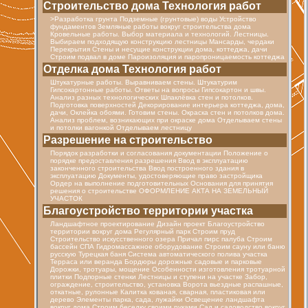
Строительство дома Технология работ
>Разработка грунта Подземные (грунтовые) воды Устройство
фундаментов Земляные работы вокруг строительства дома
Кровельные работы. Выбор материала и технологий. Лестницы.
Выбираем подходящую конструкцию лестницы Мансарды, чердаки
Перекрытия Стены и несущие конструкции дома, коттеджа, дачи
Строим подвал в доме Пароизоляция и паропроницаемость коттеджа
Отделка дома Технология работ
Штукатурные работы. Выравниваем стены. Штукатурим
Гипсокартонные работы. Ответы на вопросы Гипсокартон и швы.
Анализ разных технологических Шпаклёвка стен и потолков.
Подготовка поверхностей Декорирование интерьера коттеджа, дома,
дачи, Оклейка обоями. Готовим стены. Окраска стен и потолков дома.
Анализ проблем, возникающих при окраске дома Отделываем стены
и потолки вагонкой Отделываем лестницу
Разрешение на строительство
Порядок разработки и согласования документации Положение о
порядке предоставления разрешения Ввод в эксплуатацию
законченного строительства Ввод построенного здания в
эксплуатацию Документы, удостоверяющие право застройщика
Ордер на выполнение подготовительных Основания для принятия
решения о строительстве ОФОРМЛЕНИЕ АКТА НА ЗЕМЕЛЬНЫЙ
УЧАСТОК
Благоустройство территории участка
Ландшафтное проектирование Дизайн проект Благоустройство
территории вокруг дома Регулярный парк Строим пруд
Строительство искусственного озера Причал пирс палуба Строим
бассейн СПА Гидромассажное оборудование Строим сауну или баню
русскую Турецкая баня Cистема автоматического полива участка
Терраса или веранда Бордюры дорожные садовые и парковые
Дорожки, тротуары, мощение Особенности изготовления тротуарной
плитки Подпорные стенки Лестницы и ступени на участке Забор,
ограждение, строительство, установка Ворота вьездные распашные,
откатные, рулонные Калитка кованая, сварная, пластиковая или
дерево Элементы парка, сада, лужайки Освещение ландшафта
вокруг дома Строим беседку своими руками Сад и садоводство вокруг