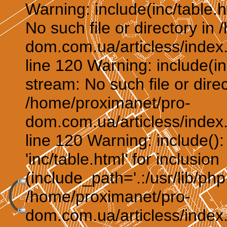
Warning: include(inc/table.h
No such file or directory in
dom.com.ua/articless/index.
line 120 Warning: include(in
stream: No such file or direc
/home/proximanet/pro-
dom.com.ua/articless/index.
line 120 Warning: include()
'inc/table.html' for inclusion
(include_path='.:/usr/lib/php:
/home/proximanet/pro-
dom.com.ua/articless/index.