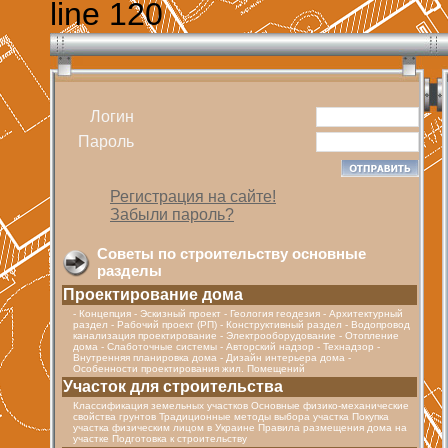
line 120
Логин
Пароль
Регистрация на сайте!
Забыли пароль?
Советы по строительству основные
разделы
Проектирование дома
- Концепция - Эскизный проект - Геология геодезия - Архитектурный
раздел - Рабочий проект (РП) - Конструктивный раздел - Водопровод
канализация проектирование - Электрооборудование - Отопление
дома - Cлаботочные системы - Авторский надзор - Технадзор -
Внутренняя планировка дома - Дизайн интерьера дома -
Особенности проектирования жил. Помещений
Участок для строительства
Классификация земельных участков Основные физико-механические
свойства грунтов Традиционные методы выбора участка Покупка
участка физическим лицом в Украине Правила размещения дома на
участке Подготовка к строительству