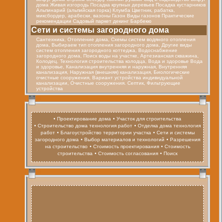
дома Живая изгородь Посадка крупных деревьев Посадка кустарников
Альпинарий (альпийская горка) Клумба Цветник, рабатка,
миксбордер, арабески, вазоны Газон Виды газонов Практические
рекомендации Садовый паркет декинг Барбекю
Cети и системы загородного дома
Сантехника, Отопление дома, Схемы систем водяного отопления
дома, Выбираем тип отопления загородного дома, Другие виды
систем отопления загородного коттеджа, Водоснабжение
загородного дома, Поиск воды на участке, Артезианская скважина,
Колодец. Технология строительства колодца, Вода и здоровье Вода
и здоровье, Канализация внутренняя и наружная, Внутренняя
канализация, Наружная (внешняя) канализация, Биологические
очистные сооружения, Вариант устройства индивидуальной
канализации, Очистные сооружения. Септик, Фильтрующие
устройства
• Проектирование дома
• Участок для строительства
• Строительство дома технология работ
• Отделка дома технология
работ
• Благоустройство территории участка
• Сети и системы
загородного дома
• Выбор материалов и технологий
• Разрешения
на строительство
• Стоимость проектирования
• Стоимость
строительства
• Стоимость согласования
• Поиск