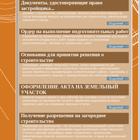
Документы, удостоверяющие право
застройщика...
решение о строительстве, реконструкции; протокол результатов конкурса (в
случае проведения конкурса на приобретение для строительства, реконструкции
земельного участка...
Подробней >>
Ордер на выполнение подготовительных работ
Разрешение на строительство, реконструкцию является основанием для выдачи
исполнителю (подрядчику) работ ордера (ордеров) на выполнение
подготовительных, земляных и строительных работ
Подробней >>
Основания для принятия решения о
строительстве
Застройщик, имеющий земельный участок, объект недвижимости для
реконструкции и намеренный осуществить строительство, реконструкцию,
должен обратиться в Администрацию соответствующего района с заявлением, в
котором указываются сведения о принадлежащем ему земельном участке
Подробней >>
ОФОРМЛЕНИЕ АКТА НА ЗЕМЕЛЬНЫЙ
УЧАСТОК
Наиболее важным звеном в цепи действий при оказании услуги по получению
разрешения на строительство является оформление разрешения на начало
проектных работ на отведенном земельном участке
Подробней >>
Получение разрешения на загородное
строительство
Разрешение на строительство - это документ, подтверждающий соответствие
проектной документации требованиям градостроительного плана земельного
участка и дающий застройщику право осуществлять строительство,
реконструкцию объектов капитального строительства, а также их капитальный
ремонт.