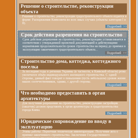
Решение о строительстве, реконструкции
объекта
Решение о строительстве, реконструкции градостроительного объекта издается в
форме: Распоряжения Киевсовета во всех иных случаях (объекты категории I и
II).
Подробней >>
Срок действия разрешения на строительство
Срок действия разрешения на строительство, реконструкцию устанавливается в
соответствии с утвержденной проектной документацией и действующими
нормативами продолжительности сроков строительства на период до приемки в
эксплуатацию законченного градостроительного объекта...
Подробней >>
Строительство дома, коттеджа, коттеджного
поселка
За последние годы в регионах Украины (в частности, в Киевской области) резко
увеличился объём индивидуального жилищного строительства. С одной
стороны, данный факт говорит о повышении (пусть небольшом) уровня жизни
наших соотечественников, однако, с другой стороны.
Подробней >>
Что необходимо предоставить в орган
архитектуры
Для получения разрешения на строительство, реконструкцию застройщик
(заказчик) должен представить в орган архитектуры и градостроительства
города Киева.
Подробней >>
Юридическое сопровождение по вводу в
эксплуатацию
Этапы работы: Первичная техническая инвентаризация. Получение акта о
приемке законченного строительства. Заключение Государственного