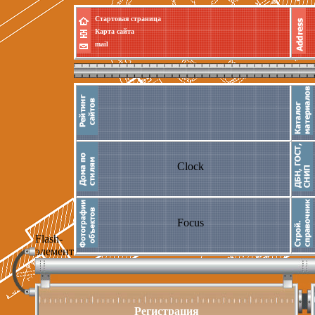
Стартовая страница
Карта сайта
mail
Clock
Focus
Flash-
элемент
Регистрация