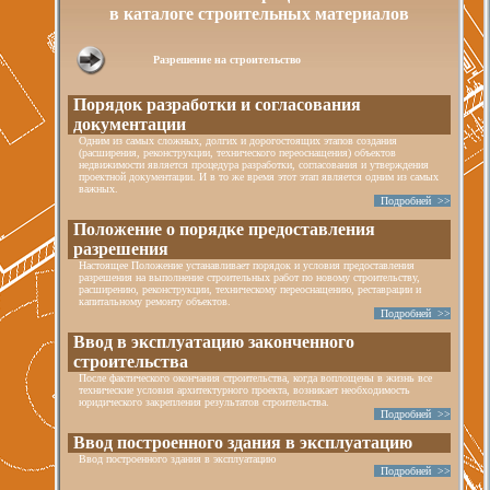
в каталоге строительных материалов
Разрешение на строительство
Порядок разработки и согласования
документации
Одним из самых сложных, долгих и дорогостоящих этапов создания
(расширения, реконструкции, технического переоснащения) объектов
недвижимости является процедура разработки, согласования и утверждения
проектной документации. И в то же время этот этап является одним из самых
важных.
Подробней >>
Положение о порядке предоставления
разрешения
Настоящее Положение устанавливает порядок и условия предоставления
разрешения на выполнение строительных работ по новому строительству,
расширению, реконструкции, техническому переоснащению, реставрации и
капитальному ремонту объектов.
Подробней >>
Ввод в эксплуатацию законченного
строительства
После фактического окончания строительства, когда воплощены в жизнь все
технические условия архитектурного проекта, возникает необходимость
юридического закрепления результатов строительства.
Подробней >>
Ввод построенного здания в эксплуатацию
Ввод построенного здания в эксплуатацию
Подробней >>