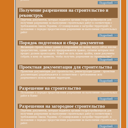
Подробней >>
Получение разрешения на строительство и
реконструк
Перечень документов, которые подаются органам госархстройконтроля для
получения разрешения на выполнение строительных работ в соответствии с
требованиями Закона Украины «О планировании и застройке территорий» и
положения о порядке предоставления разрешения на выполнение строительных
работ
Подробней >>
Порядок подготовки и сбора документов
Желающих строить новые здания и сооружения по своему вкусу сейчас вполне
предостаточно, однако не все придерживаются правил, согласно которым этот
процесс должен происходить. Какой же путь нужно пройти, какие документы
собрать и кому их принести, чтобы получить разрешение на строительство?
Подробней >>
Проектная документация для строительства
Проектная документация для строительства, реконструкции (далее - проектная
документация) разрабатывается в соответствии с требованиями акта
разрешенного использования территории...
Подробней >>
Разрешение на строительство
Положение о порядке предоставления разрешения на выполнение строительных
работ в Киеве
Подробней >>
Разрешения на загородное строительство
Перечень документов, которые подаются органам госархстройконтроля для
получения разрешения на выполнение строительных работ в соответствии с
требованиями Закона Украины «О планировании и застройке территорий» и
положения о порядке предоставления разрешения на выполнение строительных
работ.
Подробней >>