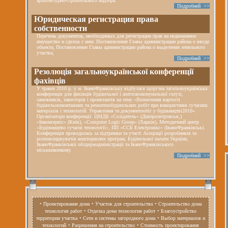
архитектурно-строительного надзора.
Подробней >>
Юридическая регистрация права
собственности
Перечень документов, необходимых для регистрации прав на недвижимое
имущество и сделок с ним: Постановление Главы администрации района о вводе
объекта; Постановление Главы администрации района о выделении земельного
участка;
Подробней >>
Резолюція загальноукраїнської конференції
фахівців
У травні 2010 р. у м. ІваноФранківську відбулася щорічна загальноукраїнська
конференція для фахівців будівельної і житловокомунальної галузі,
замовників, інвесторів і проектантів на тему «Визначення вартості
будівельномонтажних та ремонтнобудівельних робіт при використанні сучасних
матеріалів і технологій. Управління та документообіг у будівництві2010».
Організатори конференції: ЦМДБ «Созідатель» (Дніпропетровськ,)
«Інкомсервіс» (Київ), «Computer Logic Group» (Харків), Методичний центр
«Будівництво сучасні технології», ПП «ССБ Електронікс» (ІваноФранківськ).
Конференція проводилась за підтримки та участі Асоціації розробників та
розповсюджувачів кошторисних програм, Будівельної палати України,
ІваноФранківської облдержадміністрації та ІваноФранківського
міськвиконкому.
Подробней >>
• Проектирование дома
• Участок для строительства
• Строительство дома
технология работ
• Отделка дома технология работ
• Благоустройство
территории участка
• Сети и системы загородного дома
• Выбор материалов и
технологий
• Разрешения на строительство
• Стоимость проектирования