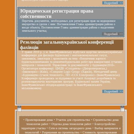
Подробней >>
Юридическая регистрация права
собственности
Перечень документов, необходимых для регистрации прав на недвижимое
имущество и сделок с ним: Постановление Главы администрации района о
вводе объекта; Постановление Главы администрации района о выделении
земельного участка;
Подробней >>
Резолюція загальноукраїнської конференції
фахівців
У травні 2010 р. у м. ІваноФранківську відбулася щорічна загальноукраїнська
конференція для фахівців будівельної і житловокомунальної галузі,
замовників, інвесторів і проектантів на тему «Визначення вартості
будівельномонтажних та ремонтнобудівельних робіт при використанні сучасних
матеріалів і технологій. Управління та документообіг у будівництві2010».
Організатори конференції: ЦМДБ «Созідатель» (Дніпропетровськ,)
«Інкомсервіс» (Київ), «Computer Logic Group» (Харків), Методичний центр
«Будівництво сучасні технології», ПП «ССБ Електронікс» (ІваноФранківськ).
Конференція проводилась за підтримки та участі Асоціації розробників та
розповсюджувачів кошторисних програм, Будівельної палати України,
ІваноФранківської облдержадміністрації та ІваноФранківського
міськвиконкому.
Подробней >>
• Проектирование дома
• Участок для строительства
• Строительство дома
технология работ
• Отделка дома технология работ
• Благоустройство
территории участка
• Сети и системы загородного дома
• Выбор материалов и
технологий
• Разрешения на строительство
• Стоимость проектирования