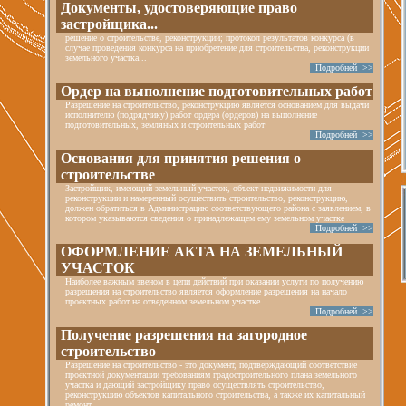
Документы, удостоверяющие право
застройщика...
решение о строительстве, реконструкции; протокол результатов конкурса (в
случае проведения конкурса на приобретение для строительства, реконструкции
земельного участка...
Подробней >>
Ордер на выполнение подготовительных работ
Разрешение на строительство, реконструкцию является основанием для выдачи
исполнителю (подрядчику) работ ордера (ордеров) на выполнение
подготовительных, земляных и строительных работ
Подробней >>
Основания для принятия решения о
строительстве
Застройщик, имеющий земельный участок, объект недвижимости для
реконструкции и намеренный осуществить строительство, реконструкцию,
должен обратиться в Администрацию соответствующего района с заявлением, в
котором указываются сведения о принадлежащем ему земельном участке
Подробней >>
ОФОРМЛЕНИЕ АКТА НА ЗЕМЕЛЬНЫЙ
УЧАСТОК
Наиболее важным звеном в цепи действий при оказании услуги по получению
разрешения на строительство является оформление разрешения на начало
проектных работ на отведенном земельном участке
Подробней >>
Получение разрешения на загородное
строительство
Разрешение на строительство - это документ, подтверждающий соответствие
проектной документации требованиям градостроительного плана земельного
участка и дающий застройщику право осуществлять строительство,
реконструкцию объектов капитального строительства, а также их капитальный
ремонт.