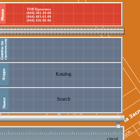
ТОВ Проксима
(044) 501-10-60
(044) 403-61-09
(044) 456-98-06
Katalog
Search
circul