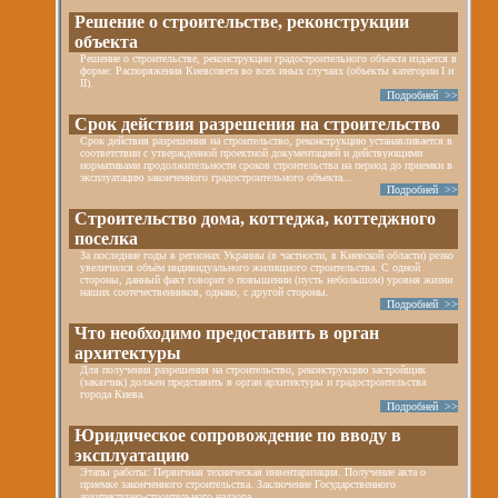
Решение о строительстве, реконструкции
объекта
Решение о строительстве, реконструкции градостроительного объекта издается в
форме: Распоряжения Киевсовета во всех иных случаях (объекты категории I и
II).
Подробней >>
Срок действия разрешения на строительство
Срок действия разрешения на строительство, реконструкцию устанавливается в
соответствии с утвержденной проектной документацией и действующими
нормативами продолжительности сроков строительства на период до приемки в
эксплуатацию законченного градостроительного объекта...
Подробней >>
Строительство дома, коттеджа, коттеджного
поселка
За последние годы в регионах Украины (в частности, в Киевской области) резко
увеличился объём индивидуального жилищного строительства. С одной
стороны, данный факт говорит о повышении (пусть небольшом) уровня жизни
наших соотечественников, однако, с другой стороны.
Подробней >>
Что необходимо предоставить в орган
архитектуры
Для получения разрешения на строительство, реконструкцию застройщик
(заказчик) должен представить в орган архитектуры и градостроительства
города Киева.
Подробней >>
Юридическое сопровождение по вводу в
эксплуатацию
Этапы работы: Первичная техническая инвентаризация. Получение акта о
приемке законченного строительства. Заключение Государственного
архитектурно-строительного надзора.