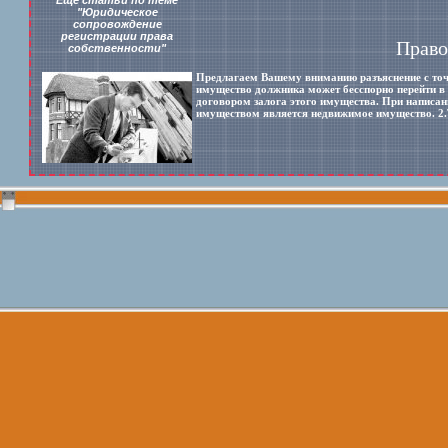
Ещё статьи по теме
"Юридическое
сопровождение
регистрации права
Право
собственности"
Предлагаем Вашему вниманию разъяснение с точк
имущество должника может бесспорно перейти в 
договором залога этого имущества. При написан
имуществом является недвижимое имущество. 2.Т