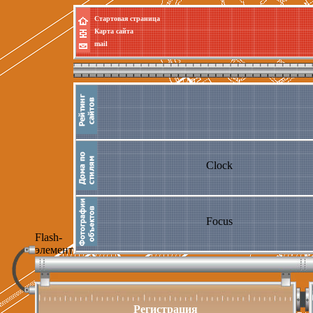
Стартовая страница
Карта сайта
mail
Clock
Focus
Flash-
элемент
Регистрация