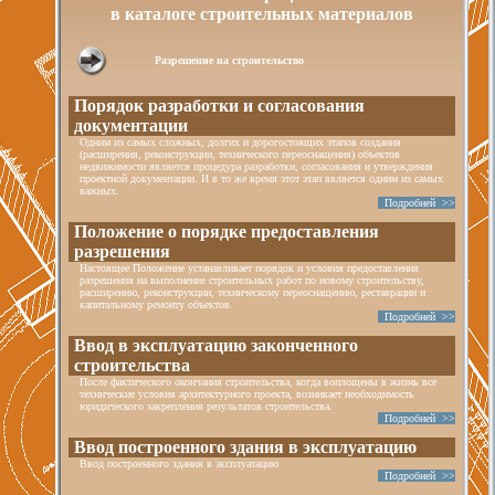
в каталоге строительных материалов
Разрешение на строительство
Порядок разработки и согласования
документации
Одним из самых сложных, долгих и дорогостоящих этапов создания
(расширения, реконструкции, технического переоснащения) объектов
недвижимости является процедура разработки, согласования и утверждения
проектной документации. И в то же время этот этап является одним из самых
важных.
Подробней >>
Положение о порядке предоставления
разрешения
Настоящее Положение устанавливает порядок и условия предоставления
разрешения на выполнение строительных работ по новому строительству,
расширению, реконструкции, техническому переоснащению, реставрации и
капитальному ремонту объектов.
Подробней >>
Ввод в эксплуатацию законченного
строительства
После фактического окончания строительства, когда воплощены в жизнь все
технические условия архитектурного проекта, возникает необходимость
юридического закрепления результатов строительства.
Подробней >>
Ввод построенного здания в эксплуатацию
Ввод построенного здания в эксплуатацию
Подробней >>