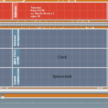
Украина,
Киев 03148
ул. Якуба Колоса 2
офис 68
Clock
Spravochnik