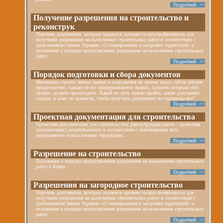
Подробней >>
Получение разрешения на строительство и
реконструк
Перечень документов, которые подаются органам госархстройконтроля для
получения разрешения на выполнение строительных работ в соответствии с
требованиями Закона Украины «О планировании и застройке территорий» и
положения о порядке предоставления разрешения на выполнение строительных
работ
Подробней >>
Порядок подготовки и сбора документов
Желающих строить новые здания и сооружения по своему вкусу сейчас вполне
предостаточно, однако не все придерживаются правил, согласно которым этот
процесс должен происходить. Какой же путь нужно пройти, какие документы
собрать и кому их принести, чтобы получить разрешение на строительство?
Подробней >>
Проектная документация для строительства
Проектная документация для строительства, реконструкции (далее - проектная
документация) разрабатывается в соответствии с требованиями акта
разрешенного использования территории...
Подробней >>
Разрешение на строительство
Положение о порядке предоставления разрешения на выполнение строительных
работ в Киеве
Подробней >>
Разрешения на загородное строительство
Перечень документов, которые подаются органам госархстройконтроля для
получения разрешения на выполнение строительных работ в соответствии с
требованиями Закона Украины «О планировании и застройке территорий» и
положения о порядке предоставления разрешения на выполнение строительных
работ.
Подробней >>