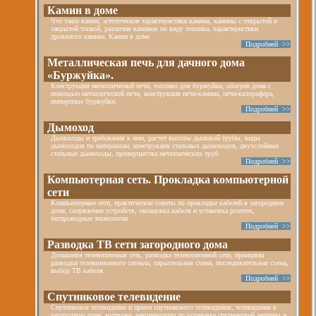
Камин в доме
Что такое камин, эстетические характеристики камина, камины с открытой и
закрытой топкой, различия каминов по виду топлива, характеристики
дровяного камина. Камин в доме
Подробней >>
Металлическая печь для дачного дома
«Буржуйка».
Конструкция металлической печи, топливо для буржуйки, обогрев дома с
помощью металлической печи, конструкция печи-камина, печи-калорифера,
импортные буржуйки.
Подробней >>
Дымоход
Дымоходы и требования к ним, расчет высоты дымовой трубы, виды
дымоходов по материалам, конструкция стальных дымоходов, двухслойные
стальные дымоходы, преимущества металлических труб.
Подробней >>
Компьютерная сеть. Прокладка компьютерной
сети
Компьютерные сети, практические советы по прокладке кабелей в загородном
доме, сопряжение устройств, оконцовка кабеля и установка розеток,
беспроводные технологии
Подробней >>
Разводка ТВ сети загородного дома
Домашняя телевизионная сеть, разводка телевизионной сети, принципы
разводки телевизионного сигнала, параллельная схема, последовательная схема,
выбор ТВ кабеля.
Подробней >>
Спутниковое телевидение
Спутниковое телевидение и прием спутникового телевидения, телевидение в
загородном доме, коттедже, рекомендации по установке спутниковой антенны и