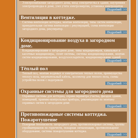
Электроснабжение загородного дома, ввод электричества в здание, внутренняя
электропроводка в доме, узел учета электроэнергии, установка электрощитов
Подробней >>
Вентиляция в коттедже.
Система вентиляции коттеджа, монтаж вентиляции, типы систем вентиляции,
принудительная система вентиляции с рекуперацией, схема вентиляции
загородного дома, рекуператор.
Подробней >>
Кондиционирование воздуха в загородном
доме.
Кондиционирование в загородном доме, типы кондиционеров, канальные и
кассетные кондиционеры, сплит системы, системы кондиционирования, монтаж
систем кондиционирования, воздухоохладители, кондиционирование зданий
Подробней >>
Тёплый пол
Теплый пол, монтаж водяных и электрических теплых полов, преимущества
теплого пола, нагревательный кабель, коллектор для теплого пола, схемы
устройства полов с подогревом
Подробней >>
Охранные системы для загородного дома
Охранные системы для коттеджа, охрана периметра участка, фасадов здания,
помещений, приемно-контрольные приборы, рекомендации по монтажу
охранных систем в загородном доме.
Подробней >>
Противопожарные системы коттеджа.
Пожаротушение
Пожарная безопасность загородного дома, противопожарные системы, группы
стройматериалов по горючести, пожарная сигнализация, противопожарное
оборудование, системы пожаротушения коттеджа.
Подробней >>