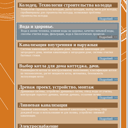
Колодец. Технология строительства колодца
Технология строительства колодцев, рытье колодцев, выбор места для колодца,
стройматериалы для строительства колодца, возможные проблемы
строительства колодца.
Подробней >>
Вода и здоровье.
Вода в жизни человека, влияние воды на здоровье, качество питьевой воды,
способы очистки воды, фильтрация, вода в биологических процессах.
Подробней >>
Канализация внутренняя и наружная
Системы канализации в загородном доме, локальная канализация для
загородного дома, монтаж канализации в загородном доме, системы очистки
бытовых стоков.
Подробней >>
Выбор котла для дома коттеджа, дачи.
Разновидности котлов по конструктивному выполнению, классификация котлов
по теплоносителю, расчет мощности котла, автоматика, безопасность
эксплуатации котла
Подробней >>
Дренаж проект, устройство, монтаж
Дренажные системы, устройство дренажных систем, отвод воды от участка,
конструкция скрытого дренажа, монтаж дренажа, осушение почвы.
Подробней >>
Ливневая канализация
Ливневая канализация, монтаж ливневой канализации, водоотвод, сбор
дождевой воды и использование ее для полива, устройство ливневой
канализации.
Подробней >>
Электроснабжение