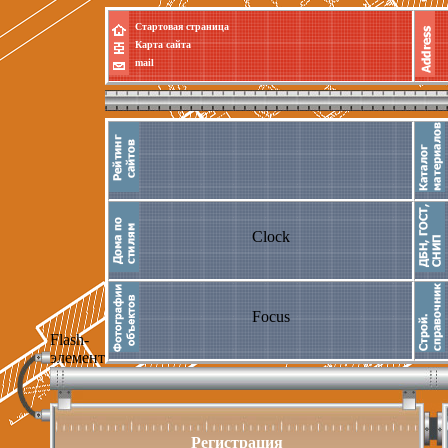
Стартовая страница
Карта сайта
mail
Clock
Focus
Flash-
элемент
Регистрация