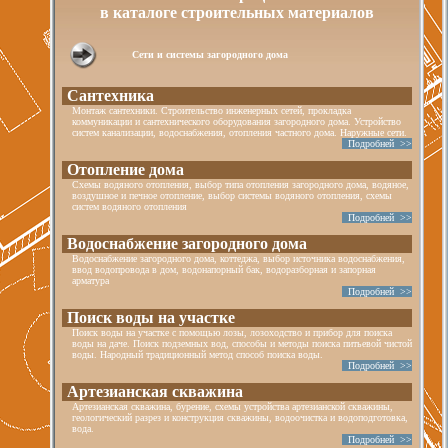
в каталоге строительных материалов
Сети и системы загородного дома
Сантехника
Монтаж сантехники. Строительство инженерных сетей, прокладка
коммуникации и сантехнического оборудования загородного дома. Устройство
систем канализации, водоснабжения, отопления частного дома. Наружные сети.
Подробней >>
Отопление дома
Схемы водяного отопления, выбор типа отопления загородного дома, водяное,
воздушное и печное отопление, выбор системы водяного отопления, схемы
систем водяного отопления
Подробней >>
Водоснабжение загородного дома
Водоснабжение загородного дома, коттеджа, выбор источника водоснабжения,
ввод водопровода в дом, водонапорный бак, водоразборная и запорная
арматура
Подробней >>
Поиск воды на участке
Поиск воды на участке с помощью лозы, лозоходство и прибор для поиска
воды на даче. Поиск подземных вод, способы и методы поиска питьевой чистой
воды. Народный традиционный метод способ поиска воды.
Подробней >>
Артезианская скважина
Артезианская скважина, бурение, схемы устройства артезианской скважины,
геологический разрез и конструкция скважины, водоочистка и водоподготовка,
вода.
Подробней >>