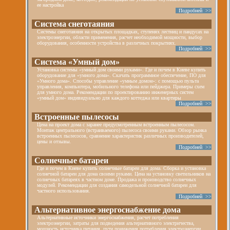
ее настройка
Подробней >>
Система снеготаяния
Системы снеготаяния на открытых площадках, ступенях лестниц и пандусах на
электроэнергии, области применения, расчет необходимой мощности, выбор
оборудования, особенности устройства в различных покрытиях.
Подробней >>
Система «Умный дом»
Установка системы «умный дом своими руками». Где и почем в Киеве купить
оборудование для «умного дома». Скачать программное обеспечение, ПО для
«Умного дома». Способы управление «умным домом»: с помощью пульта
управления, компьютера, мобильного телефона или пейджера. Примеры схем
для умного дома. Рекомендации по проектированию инженерных систем
«умный дом» индивидуально для каждого коттеджа или квартиры
Подробней >>
Встроенные пылесосы
Цена на проект дома с заранее предусмотренным встроенным пылесосом.
Монтаж центрального (встраиваемого) пылесоса своими руками. Обзор рынка
встроенных пылесосов, сравнение характеристик различных производителей,
цены и отзывы.
Подробней >>
Солнечные батареи
Где и почем в Киеве купить солнечные батареи для дома. Сборка и установка
солнечной батареи для дома своими руками. Цена на установку светильников на
солнечных батареях в частном доме. Продажа и производство солнечных
модулей. Рекомендации для создания самодельной солнечной батареи для
частного использования.
Подробней >>
Альтернативное энергоснабжение дома
Альтернативные источники энергоснабжения, расчет потребления
электроэнергии, затраты для подведения альтернативного электричества,
мощность источника питания, пути понижения потребления электроэнергии.