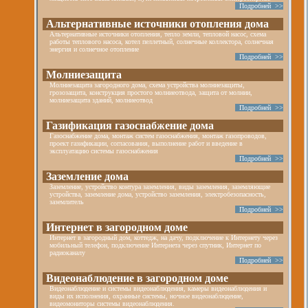
Подробней >>
Альтернативные источники отопления дома
Альтернативные источники отопления, тепло земли, тепловой насос, схема
работы теплового насоса, котел пеллетный, солнечные коллектора, солнечная
энергия и солнечное отопление
Подробней >>
Молниезащита
Молниезащита загородного дома, схема устройства молниезащиты,
грозозащита, конструкция простого молниеотвода, защита от молнии,
молниезащита зданий, молниеотвод
Подробней >>
Газификация газоснабжение дома
Газоснабжение дома, монтаж систем газоснабжения, монтаж газопроводов,
проект газификации, согласования, выполнение работ и введение в
эксплуатацию системы газоснабжения
Подробней >>
Заземление дома
Заземление, устройство контура заземления, виды заземления, заземляющие
устройства, заземление дома, устройство заземления, электробезопасность,
заземлитель
Подробней >>
Интернет в загородном доме
Интернет в загородный дом, коттедж, на дачу, подключение к Интернету через
мобильный телефон, подключение Интернета через спутник, Интернет по
радиоканалу
Подробней >>
Видеонаблюдение в загородном доме
Видеонаблюдение и системы видеонаблюдения, камеры видеонаблюдения и
виды их исполнения, охранные системы, ночное видеонаблюдение,
видеомониторы системы видеонаблюдения.