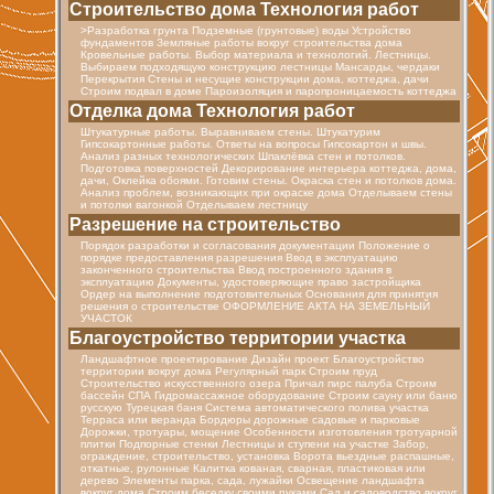
Строительство дома Технология работ
>Разработка грунта Подземные (грунтовые) воды Устройство
фундаментов Земляные работы вокруг строительства дома
Кровельные работы. Выбор материала и технологий. Лестницы.
Выбираем подходящую конструкцию лестницы Мансарды, чердаки
Перекрытия Стены и несущие конструкции дома, коттеджа, дачи
Строим подвал в доме Пароизоляция и паропроницаемость коттеджа
Отделка дома Технология работ
Штукатурные работы. Выравниваем стены. Штукатурим
Гипсокартонные работы. Ответы на вопросы Гипсокартон и швы.
Анализ разных технологических Шпаклёвка стен и потолков.
Подготовка поверхностей Декорирование интерьера коттеджа, дома,
дачи, Оклейка обоями. Готовим стены. Окраска стен и потолков дома.
Анализ проблем, возникающих при окраске дома Отделываем стены
и потолки вагонкой Отделываем лестницу
Разрешение на строительство
Порядок разработки и согласования документации Положение о
порядке предоставления разрешения Ввод в эксплуатацию
законченного строительства Ввод построенного здания в
эксплуатацию Документы, удостоверяющие право застройщика
Ордер на выполнение подготовительных Основания для принятия
решения о строительстве ОФОРМЛЕНИЕ АКТА НА ЗЕМЕЛЬНЫЙ
УЧАСТОК
Благоустройство территории участка
Ландшафтное проектирование Дизайн проект Благоустройство
территории вокруг дома Регулярный парк Строим пруд
Строительство искусственного озера Причал пирс палуба Строим
бассейн СПА Гидромассажное оборудование Строим сауну или баню
русскую Турецкая баня Cистема автоматического полива участка
Терраса или веранда Бордюры дорожные садовые и парковые
Дорожки, тротуары, мощение Особенности изготовления тротуарной
плитки Подпорные стенки Лестницы и ступени на участке Забор,
ограждение, строительство, установка Ворота вьездные распашные,
откатные, рулонные Калитка кованая, сварная, пластиковая или
дерево Элементы парка, сада, лужайки Освещение ландшафта
вокруг дома Строим беседку своими руками Сад и садоводство вокруг