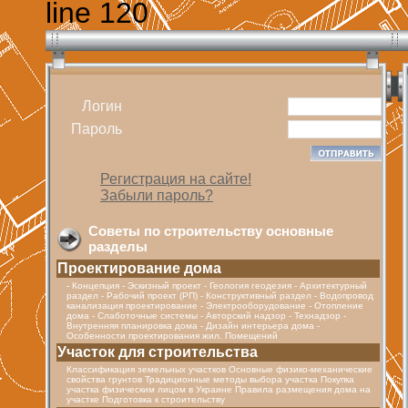
line 120
Логин
Пароль
Регистрация на сайте!
Забыли пароль?
Советы по строительству основные
разделы
Проектирование дома
- Концепция - Эскизный проект - Геология геодезия - Архитектурный
раздел - Рабочий проект (РП) - Конструктивный раздел - Водопровод
канализация проектирование - Электрооборудование - Отопление
дома - Cлаботочные системы - Авторский надзор - Технадзор -
Внутренняя планировка дома - Дизайн интерьера дома -
Особенности проектирования жил. Помещений
Участок для строительства
Классификация земельных участков Основные физико-механические
свойства грунтов Традиционные методы выбора участка Покупка
участка физическим лицом в Украине Правила размещения дома на
участке Подготовка к строительству