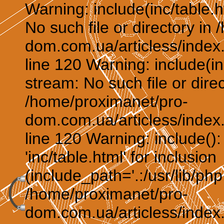
Warning: include(inc/table.h
No such file or directory in
dom.com.ua/articless/index.
line 120 Warning: include(in
stream: No such file or direc
/home/proximanet/pro-
dom.com.ua/articless/index.
line 120 Warning: include()
'inc/table.html' for inclusion
(include_path='.:/usr/lib/php:
/home/proximanet/pro-
dom.com.ua/articless/index.