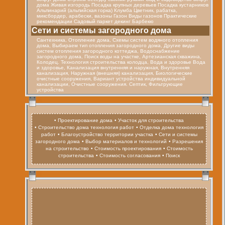
дома Живая изгородь Посадка крупных деревьев Посадка кустарников
Альпинарий (альпийская горка) Клумба Цветник, рабатка,
миксбордер, арабески, вазоны Газон Виды газонов Практические
рекомендации Садовый паркет декинг Барбекю
Cети и системы загородного дома
Сантехника, Отопление дома, Схемы систем водяного отопления
дома, Выбираем тип отопления загородного дома, Другие виды
систем отопления загородного коттеджа, Водоснабжение
загородного дома, Поиск воды на участке, Артезианская скважина,
Колодец. Технология строительства колодца, Вода и здоровье Вода
и здоровье, Канализация внутренняя и наружная, Внутренняя
канализация, Наружная (внешняя) канализация, Биологические
очистные сооружения, Вариант устройства индивидуальной
канализации, Очистные сооружения. Септик, Фильтрующие
устройства
• Проектирование дома
• Участок для строительства
• Строительство дома технология работ
• Отделка дома технология
работ
• Благоустройство территории участка
• Сети и системы
загородного дома
• Выбор материалов и технологий
• Разрешения
на строительство
• Стоимость проектирования
• Стоимость
строительства
• Стоимость согласования
• Поиск