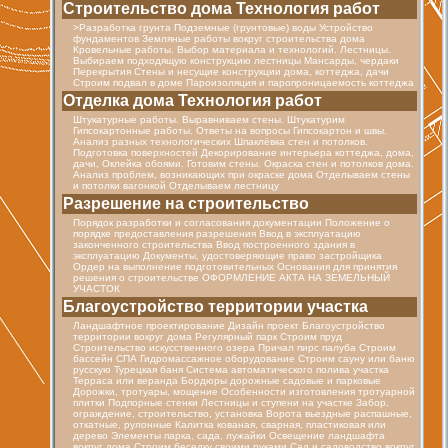
Строительство дома Технология работ
>Разработка грунта Подземные (грунтовые) воды Устройство
фундаментов Земляные работы вокруг строительства дома
Кровельные работы. Выбор материала и технологий. Лестницы.
Выбираем подходящую конструкцию лестницы Мансарды, чердаки
Перекрытия Стены и несущие конструкции дома, коттеджа, дачи
Строим подвал в доме Пароизоляция и паропроницаемость коттеджа
Отделка дома Технология работ
Штукатурные работы. Выравниваем стены. Штукатурим
Гипсокартонные работы. Ответы на вопросы Гипсокартон и швы.
Анализ разных технологических Шпаклёвка стен и потолков.
Подготовка поверхностей Декорирование интерьера коттеджа, дома,
дачи, Оклейка обоями. Готовим стены. Окраска стен и потолков дома.
Анализ проблем, возникающих при окраске дома Отделываем стены
и потолки вагонкой Отделываем лестницу
Разрешение на строительство
Порядок разработки и согласования документации Положение о
порядке предоставления разрешения Ввод в эксплуатацию
законченного строительства Ввод построенного здания в
эксплуатацию Документы, удостоверяющие право застройщика
Ордер на выполнение подготовительных Основания для принятия
решения о строительстве ОФОРМЛЕНИЕ АКТА НА ЗЕМЕЛЬНЫЙ
УЧАСТОК
Благоустройство территории участка
Ландшафтное проектирование Дизайн проект Благоустройство
территории вокруг дома Регулярный парк Строим пруд
Строительство искусственного озера Причал пирс палуба Строим
бассейн СПА Гидромассажное оборудование Строим сауну или баню
русскую Турецкая баня Cистема автоматического полива участка
Терраса или веранда Бордюры дорожные садовые и парковые
Дорожки, тротуары, мощение Особенности изготовления тротуарной
плитки Подпорные стенки Лестницы и ступени на участке Забор,
ограждение, строительство, установка Ворота вьездные распашные,
откатные, рулонные Калитка кованая, сварная, пластиковая или
дерево Элементы парка, сада, лужайки Освещение ландшафта
вокруг дома Строим беседку своими руками Сад и садоводство вокруг