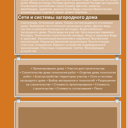
дома Живая изгородь Посадка крупных деревьев Посадка кустарников
Альпинарий (альпийская горка) Клумба Цветник, рабатка,
миксбордер, арабески, вазоны Газон Виды газонов Практические
рекомендации Садовый паркет декинг Барбекю
Cети и системы загородного дома
Сантехника, Отопление дома, Схемы систем водяного отопления
дома, Выбираем тип отопления загородного дома, Другие виды
систем отопления загородного коттеджа, Водоснабжение
загородного дома, Поиск воды на участке, Артезианская скважина,
Колодец. Технология строительства колодца, Вода и здоровье Вода
и здоровье, Канализация внутренняя и наружная, Внутренняя
канализация, Наружная (внешняя) канализация, Биологические
очистные сооружения, Вариант устройства индивидуальной
канализации, Очистные сооружения. Септик, Фильтрующие
устройства
• Проектирование дома
• Участок для строительства
• Строительство дома технология работ
• Отделка дома технология
работ
• Благоустройство территории участка
• Сети и системы
загородного дома
• Выбор материалов и технологий
• Разрешения
на строительство
• Стоимость проектирования
• Стоимость
строительства
• Стоимость согласования
• Поиск