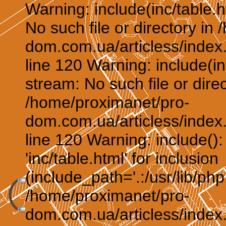
Warning: include(inc/table.h
No such file or directory in
dom.com.ua/articless/index.
line 120 Warning: include(in
stream: No such file or direc
/home/proximanet/pro-
dom.com.ua/articless/index.
line 120 Warning: include()
'inc/table.html' for inclusion
(include_path='.:/usr/lib/php:
/home/proximanet/pro-
dom.com.ua/articless/index.