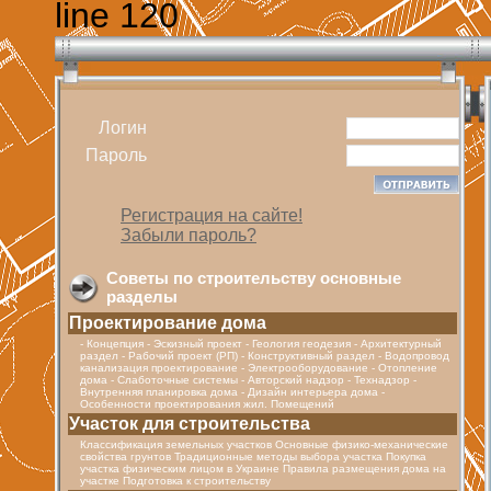
line 120
Логин
Пароль
Регистрация на сайте!
Забыли пароль?
Советы по строительству основные
разделы
Проектирование дома
- Концепция - Эскизный проект - Геология геодезия - Архитектурный
раздел - Рабочий проект (РП) - Конструктивный раздел - Водопровод
канализация проектирование - Электрооборудование - Отопление
дома - Cлаботочные системы - Авторский надзор - Технадзор -
Внутренняя планировка дома - Дизайн интерьера дома -
Особенности проектирования жил. Помещений
Участок для строительства
Классификация земельных участков Основные физико-механические
свойства грунтов Традиционные методы выбора участка Покупка
участка физическим лицом в Украине Правила размещения дома на
участке Подготовка к строительству