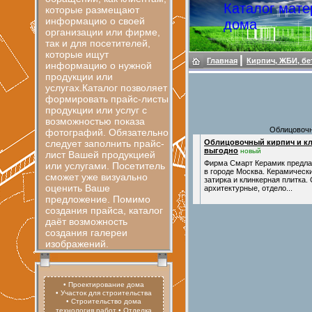
Каталог мате
которые размещают
информацию о своей
дома
организации или фирме,
так и для посетителей,
которые ищут
|
Главная
Кирпич, ЖБИ, бе
информацию о нужной
продукции или
услугах.Каталог позволяет
формировать прайс-листы
продукции или услуг с
возможностью показа
Облицовочн
фотографий. Обязательно
следует заполнить прайс-
Облицовочный кирпич и кл
выгодно
новый
лист Вашей продукцией
Фирма Смарт Керамик предлаг
или услугами. Посетитель
в городе Москва. Керамически
сможет уже визуально
затирка и клинкерная плитка.
оценить Ваше
архитектурные, отдело...
предложение. Помимо
создания прайса, каталог
даёт возможность
создания галереи
изображений.
• Проектирование дома
• Участок для строительства
• Строительство дома
технология работ
• Отделка