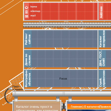
home
sitemap
mail
Focus
Flash-
элемент
Каталог очень прост в
Главная
|
О каталоге
|
Правил
обращении, как клиентам,