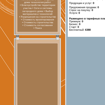
дома технология работ
Продукции и услуг:
0
• Благоустройство территории
Предложения продажи:
0
участка
• Сети и системы
Спрос на покупку:
0
загородного дома
• Выбор
Услуги:
0
материалов и технологий
• Разрешения на строительство
Размещено в тарифных пла
• Стоимость проектирования
Премиум:
0
• Стоимость строительства
Бизнес:
0
• Стоимость согласования
Старт:
0
• Поиск
Бесплатный:
6388