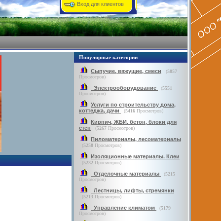
Вход для клиентов
Популярные категории
Сыпучие, вяжущие, смеси
(
5857
Просмотров)
Электрооборудование
(
5551
Просмотров)
Услуги по строительству дома,
коттеджа, дачи
(
5416
Просмотров)
Кирпич, ЖБИ, бетон, блоки для
стен
(
5267
Просмотров)
Пиломатериалы, лесоматериалы
(
5258
Просмотров)
Изоляционные материалы. Клеи
(
5232
Просмотров)
Отделочные материалы
(
5215
Просмотров)
Лестницы, лифты, стремянки
(
5213
Просмотров)
Управление климатом
(
5179
Просмотров)