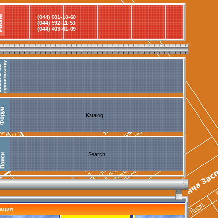
(044) 501-10-60
(044) 592-11-50
(044) 403-61-09
Katalog
Search
рация