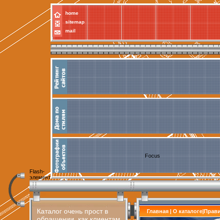
home
sitemap
mail
Focus
Flash-
элемент
Каталог очень прост в
Главная
|
О каталоге
|
Прав
обращении, как клиентам,