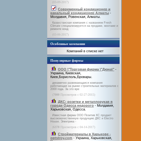
(03-09-2017)
Современный кондиционер и
канальный кондиционер Алматы
-
Молдавия, Ровенская, Алматы.
Казахстанская компания с названием Fresh
Climate специализируется на продаже, монтаже и
ремонте конд
(03-06-2017)
Особенные компании
Компаний в списке нет
Популярные фирмы
ООО \"Торговая фирма \"Дюна\"
-
Украина, Киевская,
Киев,Борисполь,Бровары.
динамично развевающаяся компания
работающая на рынке строительных материалов с
2000 года. За это вре
(
7000
Просмотров с 02-27-2015)
ДКС: розетки и металлорукав в
городе Одесса недорого
- Молдавия,
Харьковская, Одесса.
Известная фирма ООО Позитив КС продает
высококачественную продукцию ДКС и Electro
House. Электрика -
(
6378
Просмотров с 04-14-2017)
Стройматериалы в Харькове -
optstroy.com
- Украина, Харьковская,