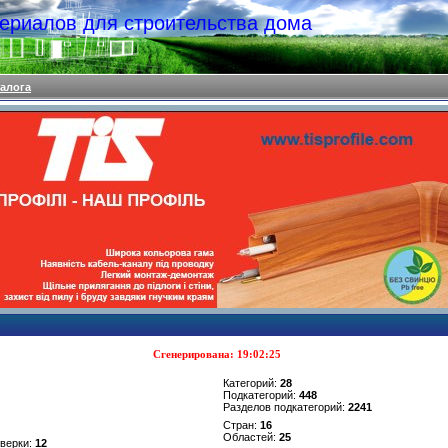
териалов для строительства дома
талога
Сгенерирована: 19:02:25
Категорий:
28
Подкатегорий:
448
Разделов подкатегорий:
2241
Стран:
16
Областей:
25
верки:
12