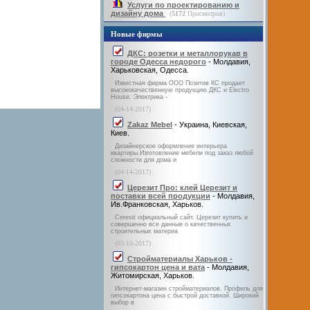
Услуги по проектированию и
дизайну дома
(
5172
Просмотров)
Новые фирмы
ДКС: розетки и металлорукав в
городе Одесса недорого
- Молдавия,
Харьковская, Одесса.
Известная фирма ООО Позитив КС продает
высококачественную продукцию ДКС и Electro
House. Электрика -
(04-14-2017)
Zakaz Mebel
- Украина, Киевская,
Киев.
Дизайнерское оформление интерьера
квартиры.Изготовление мебели под заказ любой
сложности для дома и
(04-14-2017)
Церезит Про: клей Церезит и
поставки всей продукции
- Молдавия,
Ив.Франковская, Харьков.
Ceresit официальный сайт. Церезит купить и
совершенно все данные о качественных
строительных материа
(03-10-2017)
Стройматериалы Харьков -
гипсокартон цена и вата
- Молдавия,
Житомирская, Харьков.
Интернет-магазин стройматериалов. Профиль для
гипсокартона цена с быстрой доставкой. Широкий
выбор в