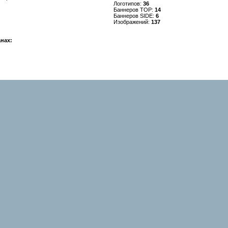
Логотипов:
36
Баннеров TOP:
14
Баннеров SIDE:
6
Изображений:
137
нах: