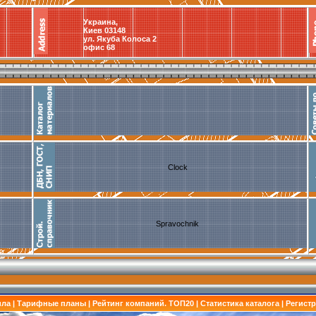
Украина,
Киев 03148
ул. Якуба Колоса 2
офис 68
Clock
Spravochnik
ила
|
Тарифные планы
|
Рейтинг компаний. ТОП20
|
Статистика каталога
|
Регист