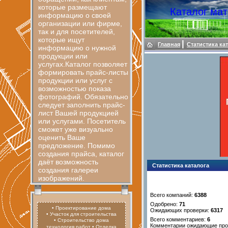
которые размещают
Каталог ма
информацию о своей
организации или фирме,
так и для посетителей,
которые ищут
|
Главная
Статистика ка
информацию о нужной
продукции или
услугах.Каталог позволяет
формировать прайс-листы
продукции или услуг с
возможностью показа
фотографий. Обязательно
следует заполнить прайс-
лист Вашей продукцией
или услугами. Посетитель
сможет уже визуально
оценить Ваше
предложение. Помимо
создания прайса, каталог
даёт возможность
Статистика каталога
создания галереи
изображений.
Всего компаний:
6388
Одобрено:
71
• Проектирование дома
Ожидающих проверки:
6317
• Участок для строительства
Всего комментариев:
6
• Строительство дома
Комментарии ожидающие про
технология работ
• Отделка