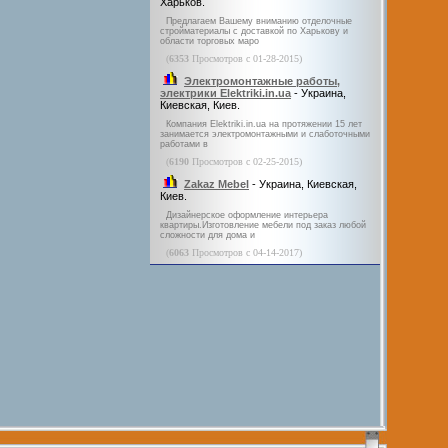
Харьков.
Предлагаем Вашему вниманию отделочные
стройматериалы с доставкой по Харькову и
области торговых маро
(
6353
Просмотров с 01-28-2015)
Электромонтажные работы,
электрики Elektriki.in.ua
- Украина,
Киевская, Киев.
Компания Elektriki.in.ua на протяжении 15 лет
занимается электромонтажными и слаботочными
работами в
(
6190
Просмотров с 02-25-2015)
Zakaz Mebel
- Украина, Киевская,
Киев.
Дизайнерское оформление интерьера
квартиры.Изготовление мебели под заказ любой
сложности для дома и
(
6063
Просмотров с 04-14-2017)