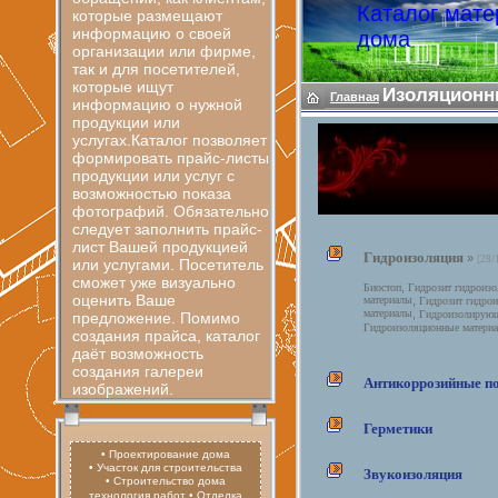
Каталог мате
которые размещают
информацию о своей
дома
организации или фирме,
так и для посетителей,
которые ищут
Изоляционн
Главная
информацию о нужной
продукции или
услугах.Каталог позволяет
формировать прайс-листы
продукции или услуг с
возможностью показа
фотографий. Обязательно
следует заполнить прайс-
лист Вашей продукцией
Гидроизоляция
»
[28/
или услугами. Посетитель
сможет уже визуально
,
Биостоп
Гидрозит гидроиз
оценить Ваше
материалы
,
Гидрозит гидро
материалы
,
Гидроизолирующ
предложение. Помимо
Гидроизоляционные матери
создания прайса, каталог
даёт возможность
создания галереи
Антикоррозийные п
изображений.
Герметики
• Проектирование дома
• Участок для строительства
Звукоизоляция
• Строительство дома
технология работ
• Отделка