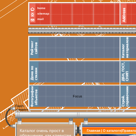
home
sitemap
mail
Focus
Flash-
элемент
Каталог очень прост в
Главная
|
О каталоге
|
Правил
обращении, как клиентам,