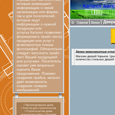
которые размещают
Каталог мате
информацию о своей
организации или фирме,
так и для посетителей,
которые ищут
|
|
Двер
Главная
Двери
информацию о нужной
продукции или
услугах.Каталог позволяет
формировать прайс-листы
продукции или услуг с
возможностью показа
фотографий. Обязательно
Двери межкомнатные купит
следует заполнить прайс-
Магазин дверей Харьков. Це
лист Вашей продукцией
количество стильных дверей м
или услугами. Посетитель
сможет уже визуально
оценить Ваше
предложение. Помимо
создания прайса, каталог
даёт возможность
создания галереи
изображений.
• Проектирование дома
• Участок для строительства
• Строительство дома
технология работ
• Отделка