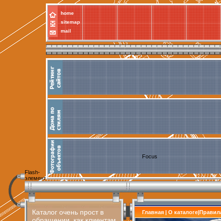
home
sitemap
mail
Focus
Flash-
элемент
Каталог очень прост в
Главная
|
О каталоге
|
Правил
обращении, как клиентам,