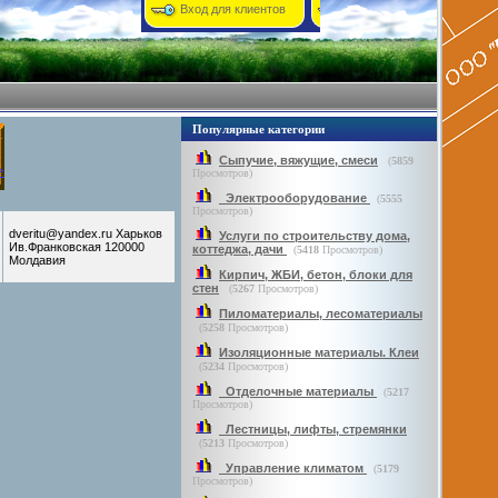
Вход для клиентов
Популярные категории
Сыпучие, вяжущие, смеси
(
5859
Просмотров)
Электрооборудование
(
5555
Просмотров)
dveritu@yandex.ru Харьков
Услуги по строительству дома,
Ив.Франковская 120000
коттеджа, дачи
(
5418
Просмотров)
Молдавия
Кирпич, ЖБИ, бетон, блоки для
стен
(
5267
Просмотров)
Пиломатериалы, лесоматериалы
(
5258
Просмотров)
Изоляционные материалы. Клеи
(
5234
Просмотров)
Отделочные материалы
(
5217
Просмотров)
Лестницы, лифты, стремянки
(
5213
Просмотров)
Управление климатом
(
5179
Просмотров)