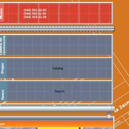
(044) 501-10-60
(044) 592-11-50
(044) 403-61-09
Katalog
Search
ция