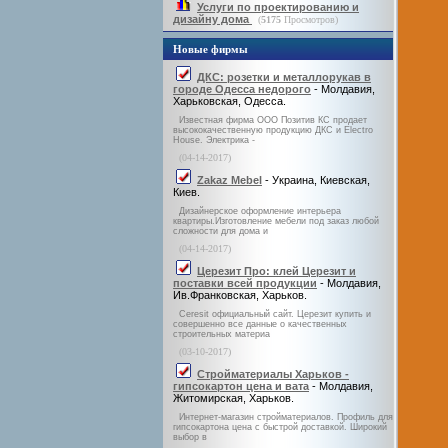
Услуги по проектированию и
дизайну дома
(
5175
Просмотров)
Новые фирмы
ДКС: розетки и металлорукав в
городе Одесса недорого
- Молдавия,
Харьковская, Одесса.
Известная фирма ООО Позитив КС продает
высококачественную продукцию ДКС и Electro
House. Электрика -
(04-14-2017)
Zakaz Mebel
- Украина, Киевская,
Киев.
Дизайнерское оформление интерьера
квартиры.Изготовление мебели под заказ любой
сложности для дома и
(04-14-2017)
Церезит Про: клей Церезит и
поставки всей продукции
- Молдавия,
Ив.Франковская, Харьков.
Ceresit официальный сайт. Церезит купить и
совершенно все данные о качественных
строительных материа
(03-10-2017)
Стройматериалы Харьков -
гипсокартон цена и вата
- Молдавия,
Житомирская, Харьков.
Интернет-магазин стройматериалов. Профиль для
гипсокартона цена с быстрой доставкой. Широкий
выбор в