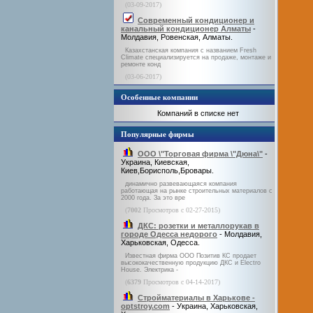
(03-09-2017)
Современный кондиционер и
канальный кондиционер Алматы
-
Молдавия, Ровенская, Алматы.
Казахстанская компания с названием Fresh
Climate специализируется на продаже, монтаже и
ремонте конд
(03-06-2017)
Особенные компании
Компаний в списке нет
Популярные фирмы
ООО \"Торговая фирма \"Дюна\"
-
Украина, Киевская,
Киев,Борисполь,Бровары.
динамично развевающаяся компания
работающая на рынке строительных материалов с
2000 года. За это вре
(
7002
Просмотров с 02-27-2015)
ДКС: розетки и металлорукав в
городе Одесса недорого
- Молдавия,
Харьковская, Одесса.
Известная фирма ООО Позитив КС продает
высококачественную продукцию ДКС и Electro
House. Электрика -
(
6379
Просмотров с 04-14-2017)
Стройматериалы в Харькове -
optstroy.com
- Украина, Харьковская,