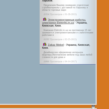
Харьков.
Предлагаем Вашему вниманию отделочные
стройматериалы с доставкой по Харькову и
области торговых маро
(
6354
Просмотров с 01-28-2015)
Электромонтажные работы,
электрики Elektriki.in.ua
- Украина,
Киевская, Киев.
Компания Elektriki.in.ua на протяжении 15 лет
занимается электромонтажными и слаботочными
работами в
(
6192
Просмотров с 02-25-2015)
Zakaz Mebel
- Украина, Киевская,
Киев.
Дизайнерское оформление интерьера
квартиры.Изготовление мебели под заказ любой
сложности для дома и
(
6066
Просмотров с 04-14-2017)