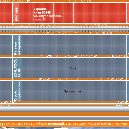
Украина,
Киев 03148
ул. Якуба Колоса 2
офис 68
Clock
Spravochnik
а
|
Тарифные планы
|
Рейтинг компаний. ТОП20
|
Статистика каталога
|
Регистра