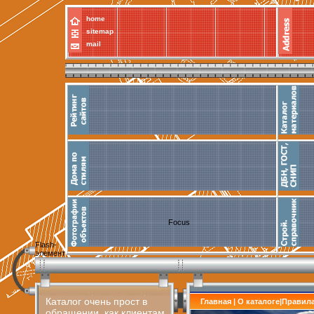
home
sitemap
mail
Focus
Flash-
элемент
Каталог очень прост в
Главная
|
О каталоге
|
Правил
обращении, как клиентам,