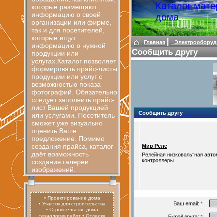
Каталог мате
которые размещают
информацию о своей
дома
организации или фирме,
так и для посетителей,
которые ищут
|
Главная
Электрооборуд
информацию о нужной
Сообщить другу
продукции или
услугах.Каталог позволяет
формировать прайс-листы
продукции или услуг с
возможностью показа
фотографий. Обязательно
следует заполнить прайс-
лист Вашей продукцией
Сообщить другу
или услугами. Посетитель
сможет уже визуально
оценить Ваше
предложение. Помимо
создания прайса, каталог
Мир Реле
даёт возможность
Релейная низковольтная авто
контроллеры....
создания галереи
изображений.
• Проектирование дома
Ваш email:
*
• Участок для строительства
• Строительство дома
технология работ
• Отделка
E-mail друга:
*