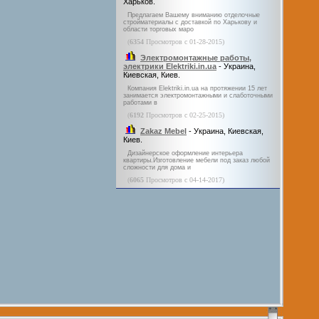
Харьков.
Предлагаем Вашему вниманию отделочные
стройматериалы с доставкой по Харькову и
области торговых маро
(
6354
Просмотров с 01-28-2015)
Электромонтажные работы,
электрики Elektriki.in.ua
- Украина,
Киевская, Киев.
Компания Elektriki.in.ua на протяжении 15 лет
занимается электромонтажными и слаботочными
работами в
(
6192
Просмотров с 02-25-2015)
Zakaz Mebel
- Украина, Киевская,
Киев.
Дизайнерское оформление интерьера
квартиры.Изготовление мебели под заказ любой
сложности для дома и
(
6065
Просмотров с 04-14-2017)