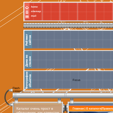
home
sitemap
mail
Focus
Flash-
элемент
Каталог очень прост в
Главная
|
О каталоге
|
Правил
обращении, как клиентам,