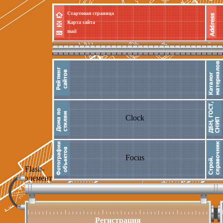
Стартовая страница
Карта сайта
mail
Clock
Focus
Flash-
элемент
Регистрация