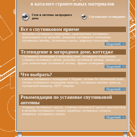
в каталоге строительных материалов
Сети и системы загородного
Спутниковое телевидение
дома
Все о спутниковом приеме
Настройка спутникового телевидения, характеристики спутниковых
транспондеров и их настройка, диапазоны спутникового телевидения,
спутниковые антенны, спутниковые каналы, цифровые технологии
Подробней >>
Телевидение в загородном доме, коттедже
Спутниковое телевидение в загородном доме, спутниковое оборудование,
установка спутниковых антенн, настройка спутниковой антенны, антенна для
дачи, комплектация спутниковой системы, эфирное телевидение
Подробней >>
Что выбрать?
Системы спутникового телевидения в Украине, системы без абонентской платы,
система спутникового телевидения триколор, спутниковые антенны триколор,
спутниковый конвертор, HDTV вещание.
Подробней >>
Рекомендации по установке спутниковой
антенны
Установка спутниковых тарелок, установка спутниковой тарелки самостоятельно
и настройка спутникового сигнала, параметры спутниковых сигналов,
измеритель спутникового сигнала
Подробней >>